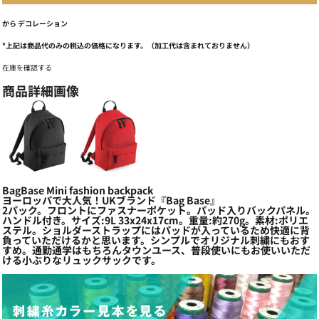
から
デコレーション
*
上記は商品代のみの税込の価格になります。（加工代は含まれておりません）
在庫を確認する
商品詳細画像
BagBase Mini fashion backpack
ヨーロッパで大人気！UKブランド『Bag Base』
2パック。フロントにファスナーポケット。パッド入りバックパネル。
ハンドル付き。サイズ:9L 33x24x17cm。重量:約270g。素材:ポリエ
ステル。ショルダーストラップにはパッドが入っているため快適に背
負っていただけるかと思います。シンプルでオリジナル刺繍にもおす
すめ。通勤通学はもちろんタウンユース、普段使いにもお使いいただ
ける小ぶりなリュックサックです。