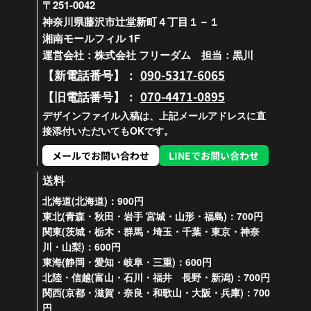
〒251-0042
神奈川県藤沢市辻堂新町４丁目１－１
湘南モールフィル 1F
運営会社：株式会社 フリーダム 担当：黒川
090-5317-6065
【新電話番号】：
070-4471-0895
【旧電話番号】：
デザインファイル入稿は、上記メールアドレスに直
接添付いただいてもOKです。
メールでお問い合わせ
LINEでお問い合わせ
送料
北海道(北海道)：900円
東北(青森・秋田・岩手 宮城・山形・福島)：700円
関東(茨城・栃木・群馬・埼玉・千葉・東京・神奈
川・山梨)：600円
東海(静岡・愛知・岐阜・三重)：600円
北陸・信越(富山・石川・福井 長野・新潟)：700円
関西(京都・滋賀・奈良・和歌山・大阪・兵庫)：700
円