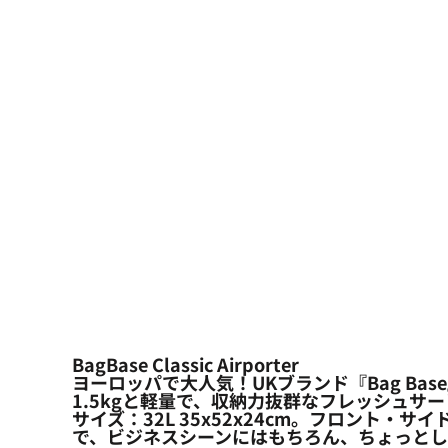
大口注文の方はこちら
シーン・用途別
大口注文の方はこちら
キャラクターワッペン
おすすめ商品
ログイン
もっと見る...
新規会員登録
カート：0点
BagBase Classic Airporter
ヨーロッパで大人気！UKブランド『Bag Bas
1.5kgと軽量で、収納力抜群なフレッシュサ
サイズ：32L 35x52x24cm。フロント
で、ビジネスシーンにはもちろん、ちょっとし