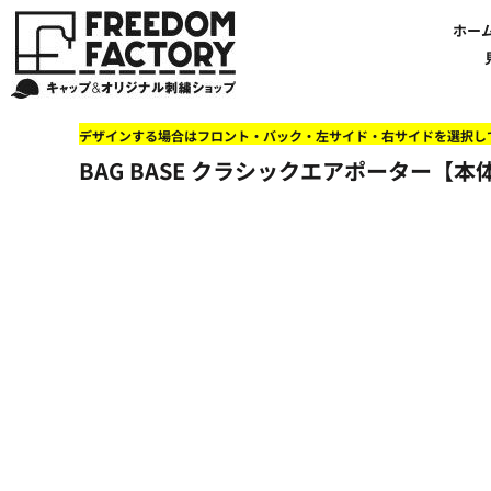
【帽子】刺繍価格について
法人・企業向け商品特集
商品紹介・新着情報
バッグやTシャツにも刺繍可能
オリジナル刺繍をオーダー
FREEDOM
ホーム
新着おすすめ商品
ホー
アルファベット3D刺繍 花文字A A-Z
【アパレル】刺繍価格について
イベント・販促向け商品特集
刺繍・デザインの知識
商品一覧から選ぶ
文字でデザインする場合
59FIFTYとは?
セール
お客様のデザインをアップロードする場合
学校・部活向け商品特集
刺繍ミシン・設備紹介
ユーポン/フレックスフィットとは
NEW ERA BLANK CAP(ニューエラ 無地キャップ）
商品一覧から選ぶ
送料について
ワッペン
地域・公共団体向け商品特集
店舗オリジナルデザインを使用する場合
お持ち込み商品について
ご利用ガイド・注文方法
47BLAND-BLANK CAP(フォーティセブン 無地キャップ）
ブランドから選ぶ
国旗
NEW ERA特集
デザインする場合はフロント・バック・左サイド・右サイドを選択し
FLEXFIT/YUPOONG（フレックスフィット/ユーポン 無地キャップ）
ネットで購入した方で再注文したい方へ
オリジナル刺繍製作事例
帽子のメンテナンス他
ユナイテッドアスレ取り扱い開始!
オーダー方法
湘南
BAG BASE クラシックエアポーター【本体価
オリジナル刺繍価格参考事例
キャラクターワッペン販売中!
Q&A 質問と回答参考事例
オーダー方法
父の日
その他ブランドブランク無地キャップ
オリジナルワッペンデザインを制作いたします!
刺繍価格送料について
イベント向け低価格商品ミニマム10個以上の発注
ショップにお任せの方
素材
店舗で購入の方で初めてネット注文する方へ
刺繍価格送料について
アパレル・バッグブランド
見積りのご依頼
アパレルスタイル形状
湘南MALLフィル店舗案内
バッグ
セール＆おすすめ特集
アクセサリー
セール＆おすすめ特集
NEW ERA ニューエラライセンス
ブログ一覧
47BLAND-MLB(フォーティセブン MLB）
ブログ一覧
MLB メジャーリーグチーム
お問い合わせ
NBA バスケットボールチーム
店舗オリジナルデザイン
その他ライセンスキャップ
店舗オリジナルデザイン
ブランクキャップ無地キャップ