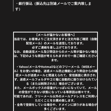
・銀行振込（振込先は別途メールでご案内致しま
す）
【メールが届かないお客様へ】
当店では、お客様よりご注文頂きますと注文内容ご確認（自動
配信メール）のメールを送信しております。
必ずご連絡を差し上げております。
なお、自動返信メール及び弊店からのメール等が届かない場合
は、下記のような原因が考えられますので一度ご確認ください
ませ。
・Yahoo!メールやHotmailなどのフリーメール（WEBメー
ル）をお使いの場合、迷惑メール防止機能により弊店からの確
認メールが迷惑メールと間違えられて、受信画面に表示され
ず、迷惑メールフォルダやゴミ箱に自動的に振り分けられてい
る（または削除された）場合がございます。
また、メールボックスの容量がいっぱいになっていて、メール
の受信ができない状態になっている等原因は様々です。
可能であれば、フリーメール以外のメールアドレスをご利用い
ただくことをお薦め致します。
・全角で登録をしている場合や、ドメインに誤りがある場合が
多くございます。