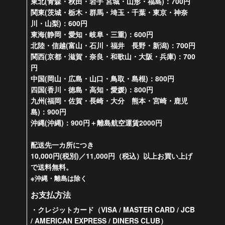
東北(青森・秋田・岩手 宮城・山形・福島)：700円
関東(茨城・栃木・群馬・埼玉・千葉・東京・神奈
川・山梨)：600円
東海(静岡・愛知・岐阜・三重)：600円
北陸・信越(富山・石川・福井 長野・新潟)：700円
関西(京都・滋賀・奈良・和歌山・大阪・兵庫)：700
円
中国(岡山・広島・山口・鳥取・島根)：800円
四国(香川・徳島・高知・愛媛)：800円
九州(福岡・佐賀・長崎・大分 熊本・宮崎・鹿児
島)：900円
沖縄(沖縄)：900円＋離島航空運賃2000円
配送先一カ所につき
10,000円(税別)／11,000円（税込）以上お買い上げ
で送料無料。
※沖縄・離島は除く
お支払方法
・クレジットカード（VISA / MASTER CARD / JCB
/ AMERICAN EXPRESS / DINERS CLUB）