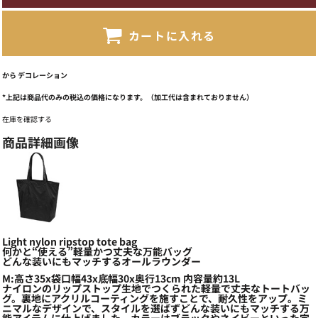
カートに入れる
から
デコレーション
*
上記は商品代のみの税込の価格になります。（加工代は含まれておりません）
在庫を確認する
商品詳細画像
Light nylon ripstop tote bag
何かと“使える”軽量かつ丈夫な万能バッグ
どんな装いにもマッチするオールラウンダー
M:高さ35x袋口幅43x底幅30x奥行13cm 内容量約13L
ナイロンのリップストップ生地でつくられた軽量で丈夫なトートバッ
グ。裏地にアクリルコーティングを施すことで、耐久性をアップ。ミ
ニマルなデザインで、スタイルを選ばずどんな装いにもマッチする万