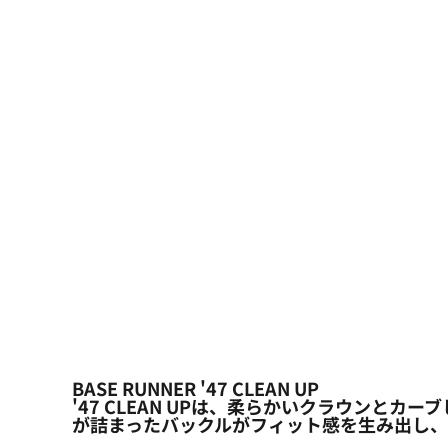
大口注文の方はこちら
シーン・用途別
大口注文の方はこちら
キャラクターワッペン
おすすめ商品
ログイン
もっと見る...
新規会員登録
カート：0点
BASE RUNNER '47 CLEAN UP
'47 CLEAN UPは、柔らかいクラウン
が詰まったバックルがフィット感を生み出し