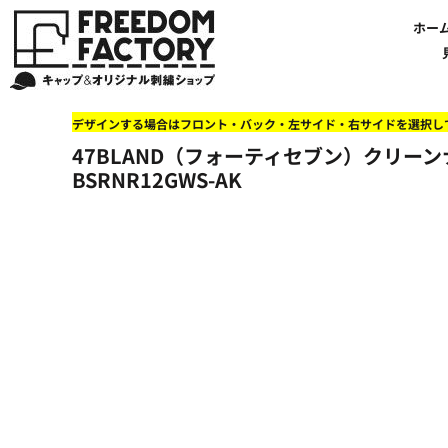
【帽子】刺繍価格について
法人・企業向け商品特集
商品紹介・新着情報
バッグやTシャツにも刺繍可能
オリジナル刺繍をオーダー
FREEDOM
ホーム
新着おすすめ商品
ホー
アルファベット3D刺繍 花文字A A-Z
【アパレル】刺繍価格について
イベント・販促向け商品特集
刺繍・デザインの知識
商品一覧から選ぶ
文字でデザインする場合
59FIFTYとは?
セール
お客様のデザインをアップロードする場合
学校・部活向け商品特集
刺繍ミシン・設備紹介
ユーポン/フレックスフィットとは
NEW ERA BLANK CAP(ニューエラ 無地キャップ）
商品一覧から選ぶ
送料について
ワッペン
地域・公共団体向け商品特集
店舗オリジナルデザインを使用する場合
お持ち込み商品について
ご利用ガイド・注文方法
47BLAND-BLANK CAP(フォーティセブン 無地キャップ）
ブランドから選ぶ
国旗
NEW ERA特集
デザインする場合はフロント・バック・左サイド・右サイドを選択し
FLEXFIT/YUPOONG（フレックスフィット/ユーポン 無地キャップ）
ネットで購入した方で再注文したい方へ
オリジナル刺繍製作事例
帽子のメンテナンス他
ユナイテッドアスレ取り扱い開始!
オーダー方法
湘南
47BLAND（フォーティセブン）クリーン
オリジナル刺繍価格参考事例
キャラクターワッペン販売中!
Q&A 質問と回答参考事例
オーダー方法
父の日
その他ブランドブランク無地キャップ
BSRNR12GWS-AK
オリジナルワッペンデザインを制作いたします!
刺繍価格送料について
イベント向け低価格商品ミニマム10個以上の発注
ショップにお任せの方
素材
店舗で購入の方で初めてネット注文する方へ
刺繍価格送料について
アパレル・バッグブランド
見積りのご依頼
アパレルスタイル形状
湘南MALLフィル店舗案内
バッグ
セール＆おすすめ特集
アクセサリー
セール＆おすすめ特集
NEW ERA ニューエラライセンス
ブログ一覧
47BLAND-MLB(フォーティセブン MLB）
ブログ一覧
MLB メジャーリーグチーム
お問い合わせ
NBA バスケットボールチーム
店舗オリジナルデザイン
その他ライセンスキャップ
店舗オリジナルデザイン
ブランクキャップ無地キャップ