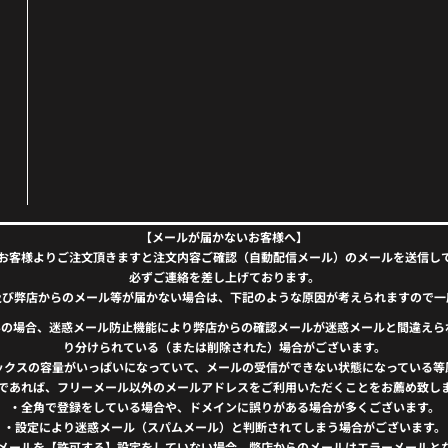
【メールが届かないお客様へ】
お客様よりご注文頂きますと注文内容ご確認（自動配信メール）のメールを送信し
必ずご連絡を差し上げております。
及び弊店からのメール等が届かない場合は、下記のような原因が考えられますので一
）をお使いの場合、迷惑メール防止機能により弊店からの確認メールが迷惑メールと間違
り分けられている（または削除された）場合がございます。
ックスの容量がいっぱいになっていて、メールの受信ができない状態になっている等
であれば、フリーメール以外のメールアドレスをご利用いただくことをお薦め致し
・全角で登録をしている場合や、ドメインに誤りがある場合が多くございます。
・設定により迷惑メール（スパムメール）と判断されてしまう場合がございます。
メールを【許可する】設定をしていない場合、弊店からのメールはエラーメールと