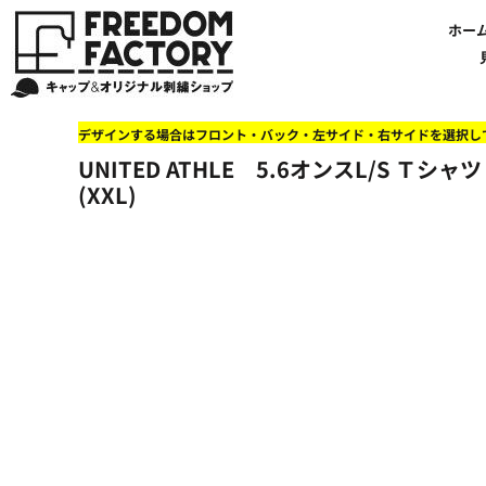
【帽子】刺繍価格について
法人・企業向け商品特集
商品紹介・新着情報
バッグやTシャツにも刺繍可能
オリジナル刺繍をオーダー
FREEDOM
ホーム
新着おすすめ商品
ホー
アルファベット3D刺繍 花文字A A-Z
【アパレル】刺繍価格について
イベント・販促向け商品特集
刺繍・デザインの知識
商品一覧から選ぶ
文字でデザインする場合
59FIFTYとは?
セール
お客様のデザインをアップロードする場合
学校・部活向け商品特集
刺繍ミシン・設備紹介
ユーポン/フレックスフィットとは
NEW ERA BLANK CAP(ニューエラ 無地キャップ）
商品一覧から選ぶ
送料について
ワッペン
地域・公共団体向け商品特集
店舗オリジナルデザインを使用する場合
お持ち込み商品について
ご利用ガイド・注文方法
47BLAND-BLANK CAP(フォーティセブン 無地キャップ）
ブランドから選ぶ
国旗
NEW ERA特集
デザインする場合はフロント・バック・左サイド・右サイドを選択し
FLEXFIT/YUPOONG（フレックスフィット/ユーポン 無地キャップ）
ネットで購入した方で再注文したい方へ
オリジナル刺繍製作事例
帽子のメンテナンス他
ユナイテッドアスレ取り扱い開始!
オーダー方法
湘南
UNITED ATHLE 5.6オンスL/S Ｔシ
オリジナル刺繍価格参考事例
キャラクターワッペン販売中!
Q&A 質問と回答参考事例
オーダー方法
父の日
その他ブランドブランク無地キャップ
(XXL)
オリジナルワッペンデザインを制作いたします!
刺繍価格送料について
イベント向け低価格商品ミニマム10個以上の発注
ショップにお任せの方
素材
店舗で購入の方で初めてネット注文する方へ
刺繍価格送料について
アパレル・バッグブランド
見積りのご依頼
アパレルスタイル形状
湘南MALLフィル店舗案内
バッグ
セール＆おすすめ特集
アクセサリー
セール＆おすすめ特集
NEW ERA ニューエラライセンス
ブログ一覧
47BLAND-MLB(フォーティセブン MLB）
ブログ一覧
MLB メジャーリーグチーム
お問い合わせ
NBA バスケットボールチーム
店舗オリジナルデザイン
その他ライセンスキャップ
店舗オリジナルデザイン
ブランクキャップ無地キャップ