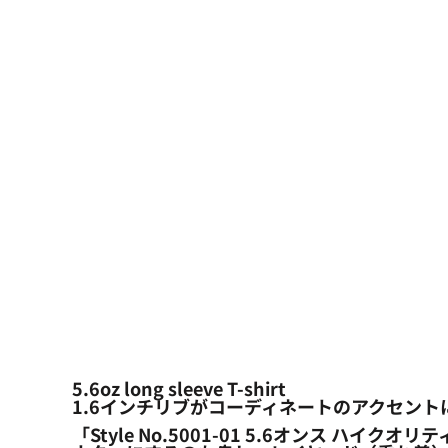
大口注文の方はこちら
シーン・用途別
大口注文の方はこちら
キャラクターワッペン
おすすめ商品
ログイン
もっと見る...
新規会員登録
カート：0点
5.6oz long sleeve T-shirt
1.6インチリブがコーディネートのアクセント
「Style No.5001-01 5.6オンス