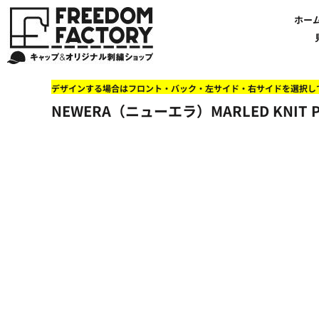
【帽子】刺繍価格について
法人・企業向け商品特集
商品紹介・新着情報
バッグやTシャツにも刺繍可能
オリジナル刺繍をオーダー
FREEDOM
ホーム
新着おすすめ商品
ホー
アルファベット3D刺繍 花文字A A-Z
【アパレル】刺繍価格について
イベント・販促向け商品特集
刺繍・デザインの知識
商品一覧から選ぶ
文字でデザインする場合
59FIFTYとは?
セール
お客様のデザインをアップロードする場合
学校・部活向け商品特集
刺繍ミシン・設備紹介
ユーポン/フレックスフィットとは
NEW ERA BLANK CAP(ニューエラ 無地キャップ）
商品一覧から選ぶ
送料について
ワッペン
地域・公共団体向け商品特集
店舗オリジナルデザインを使用する場合
お持ち込み商品について
ご利用ガイド・注文方法
47BLAND-BLANK CAP(フォーティセブン 無地キャップ）
ブランドから選ぶ
国旗
NEW ERA特集
デザインする場合はフロント・バック・左サイド・右サイドを選択し
FLEXFIT/YUPOONG（フレックスフィット/ユーポン 無地キャップ）
ネットで購入した方で再注文したい方へ
オリジナル刺繍製作事例
帽子のメンテナンス他
ユナイテッドアスレ取り扱い開始!
オーダー方法
湘南
NEWERA（ニューエラ）MARLED KNIT 
オリジナル刺繍価格参考事例
キャラクターワッペン販売中!
Q&A 質問と回答参考事例
オーダー方法
父の日
その他ブランドブランク無地キャップ
オリジナルワッペンデザインを制作いたします!
刺繍価格送料について
イベント向け低価格商品ミニマム10個以上の発注
ショップにお任せの方
素材
店舗で購入の方で初めてネット注文する方へ
刺繍価格送料について
アパレル・バッグブランド
見積りのご依頼
アパレルスタイル形状
湘南MALLフィル店舗案内
バッグ
セール＆おすすめ特集
アクセサリー
セール＆おすすめ特集
NEW ERA ニューエラライセンス
ブログ一覧
47BLAND-MLB(フォーティセブン MLB）
ブログ一覧
MLB メジャーリーグチーム
お問い合わせ
NBA バスケットボールチーム
店舗オリジナルデザイン
その他ライセンスキャップ
店舗オリジナルデザイン
ブランクキャップ無地キャップ