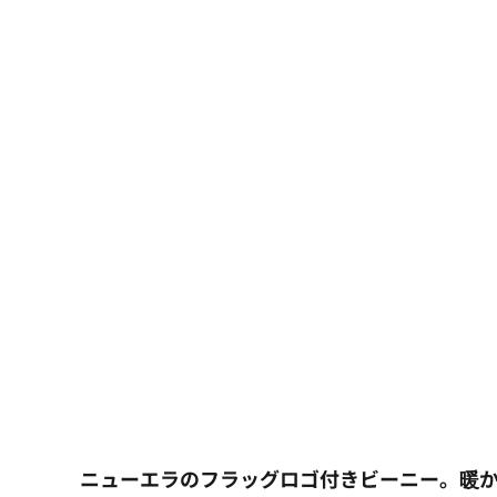
大口注文の方はこちら
シーン・用途別
大口注文の方はこちら
キャラクターワッペン
おすすめ商品
ログイン
もっと見る...
新規会員登録
カート：0点
ニューエラのフラッグロゴ付きビーニー。暖