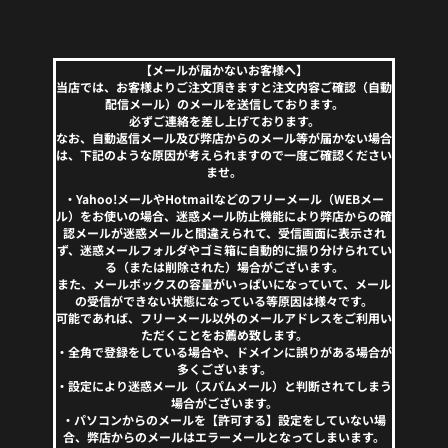
【メールが届かないお客様へ】
当店では、お客様よりご注文頂きますと注文内容ご確認（自動
配信メール）のメールを送信しております。
必ずご連絡を差し上げております。
なお、自動返信メール及び弊店からのメール等が届かない場合
は、下記のような原因が考えられますので一度ご確認ください
ませ。
・Yahoo!メールやHotmailなどのフリーメール（WEBメー
ル）をお使いの場合、迷惑メール防止機能により弊店からの確
認メールが迷惑メールと間違えられて、受信画面に表示され
ず、迷惑メールフォルダやゴミ箱に自動的に振り分けられてい
る（または削除された）場合がございます。
また、メールボックスの容量がいっぱいになっていて、メール
の受信ができない状態になっている等原因は様々です。
可能であれば、フリーメール以外のメールアドレスをご利用い
ただくことをお薦め致します。
・全角で登録をしている場合や、ドメインに誤りがある場合が
多くございます。
・設定により迷惑メール（スパムメール）と判断されてしまう
場合がございます。
・パソコンからのメールを【許可する】設定をしていない場
合、弊店からのメールはエラーメールとなってしまいます。