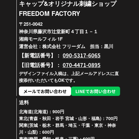
キャップ&オリジナル刺繍ショップ
FREEDOM FACTORY
〒251-0042
神奈川県藤沢市辻堂新町４丁目１－１
湘南モールフィル 1F
運営会社：株式会社 フリーダム 担当：黒川
090-5317-6065
【新電話番号】：
070-4471-0895
【旧電話番号】：
デザインファイル入稿は、上記メールアドレスに直
接添付いただいてもOKです。
メールでお問い合わせ
LINEでお問い合わせ
送料
北海道(北海道)：900円
東北(青森・秋田・岩手 宮城・山形・福島)：700円
関東(茨城・栃木・群馬・埼玉・千葉・東京・神奈
川・山梨)：600円
東海(静岡・愛知・岐阜・三重)：600円