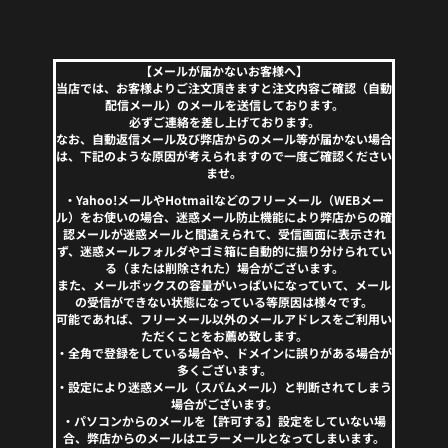
【メールが届かないお客様へ】
当店では、お客様よりご注文頂きますと注文内容ご確認（自動
配信メール）のメールを送信しております。
必ずご連絡を差し上げております。
なお、自動返信メール及び弊店からのメール等が届かない場合
は、下記のような原因が考えられますので一度ご確認ください
ませ。
・Yahoo!メールやHotmailなどのフリーメール（WEBメー
ル）をお使いの場合、迷惑メール防止機能により弊店からの確
認メールが迷惑メールと間違えられて、受信画面に表示され
ず、迷惑メールフォルダやゴミ箱に自動的に振り分けられてい
る（または削除された）場合がございます。
また、メールボックスの容量がいっぱいになっていて、メール
の受信ができない状態になっている等原因は様々です。
可能であれば、フリーメール以外のメールアドレスをご利用い
ただくことをお薦め致します。
・全角で登録をしている場合や、ドメインに誤りがある場合が
多くございます。
・設定により迷惑メール（スパムメール）と判断されてしまう
場合がございます。
・パソコンからのメールを【許可する】設定をしていない場
合、弊店からのメールはエラーメールとなってしまいます。