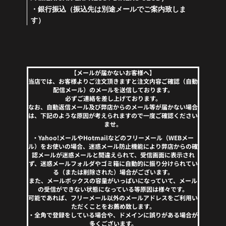
・銀行振込（振込先は別途メールでご案内致しま
す）
【メールが届かないお客様へ】
当店では、お客様よりご注文頂きますと注文内容ご確認（自動
配信メール）のメールを送信しております。
必ずご連絡を差し上げております。
なお、自動返信メール及び弊店からのメール等が届かない場合
は、下記のような原因が考えられますので一度ご確認ください
ませ。
・Yahoo!メールやHotmailなどのフリーメール（WEBメー
ル）をお使いの場合、迷惑メール防止機能により弊店からの確
認メールが迷惑メールと間違えられて、受信画面に表示され
ず、迷惑メールフォルダやゴミ箱に自動的に振り分けられてい
る（または削除された）場合がございます。
また、メールボックスの容量がいっぱいになっていて、メール
の受信ができない状態になっている等原因は様々です。
可能であれば、フリーメール以外のメールアドレスをご利用い
ただくことをお薦め致します。
・全角で登録をしている場合や、ドメインに誤りがある場合が
多くございます。