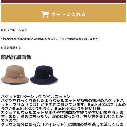
カートに入れる
から
デコレーション
*
上記は商品代のみの税込の価格になります。（加工代は含まれておりません）
在庫を確認する
商品詳細画像
バケット01 ベーシック ツイルコットン
バケツをひっくり返したようなシルエットが特徴の無地のバケットハ
ット。ブリム（つば）が下向きに付いています。Bucket01はブリムの
長さがBucket02よりも長く、Bucket03よりも短い仕様。
カジュアルなシルエットが年代や性別問わず被りやすい印象を与えま
す。また、浅めに被ったり、深めに被ったり、被り方を楽しむことが
できます。
クラウン部分にある穴（アイレット）は頭部の熱を逃して涼しくしま