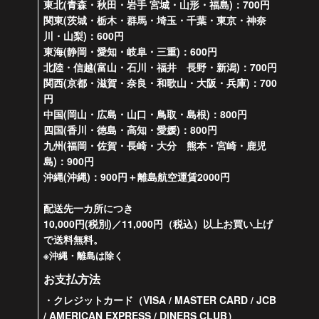
東北(青森・秋田・岩手 宮城・山形・福島)：700円
関東(茨城・栃木・群馬・埼玉・千葉・東京・神奈
川・山梨)：600円
東海(静岡・愛知・岐阜・三重)：600円
北陸・信越(富山・石川・福井 長野・新潟)：700円
関西(京都・滋賀・奈良・和歌山・大阪・兵庫)：700
円
中国(岡山・広島・山口・鳥取・島根)：800円
四国(香川・徳島・高知・愛媛)：800円
九州(福岡・佐賀・長崎・大分 熊本・宮崎・鹿児
島)：900円
沖縄(沖縄)：900円＋離島航空運賃2000円
配送先一カ所につき
10,000円(税別)／11,000円（税込）以上お買い上げ
で送料無料。
※沖縄・離島は除く
お支払方法
・クレジットカード（VISA / MASTER CARD / JCB
/ AMERICAN EXPRESS / DINERS CLUB）