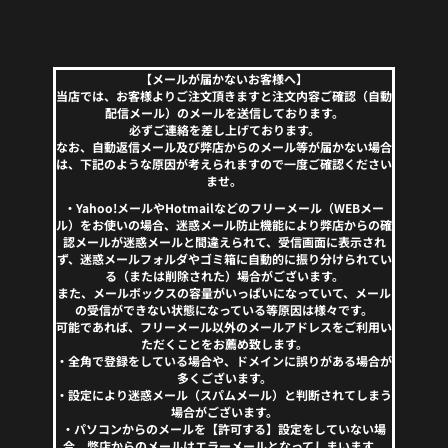
【メールが届かないお客様へ】
当店では、お客様よりご注文頂きますと注文内容ご確認（自動
配信メール）のメールを送信しております。
必ずご連絡を差し上げております。
なお、自動返信メール及び弊店からのメール等が届かない場合
は、下記のような原因が考えられますので一度ご確認ください
ませ。
・Yahoo!メールやHotmailなどのフリーメール（WEBメー
ル）をお使いの場合、迷惑メール防止機能により弊店からの確
認メールが迷惑メールと間違えられて、受信画面に表示され
ず、迷惑メールフォルダやゴミ箱に自動的に振り分けられてい
る（または削除された）場合がございます。
また、メールボックスの容量がいっぱいになっていて、メール
の受信ができない状態になっている等原因は様々です。
可能であれば、フリーメール以外のメールアドレスをご利用い
ただくことをお薦め致します。
・全角で登録をしている場合や、ドメインに誤りがある場合が
多くございます。
・設定により迷惑メール（スパムメール）と判断されてしまう
場合がございます。
・パソコンからのメールを【許可する】設定をしていない場
合、弊店からのメールはエラーメールとなってしまいます。