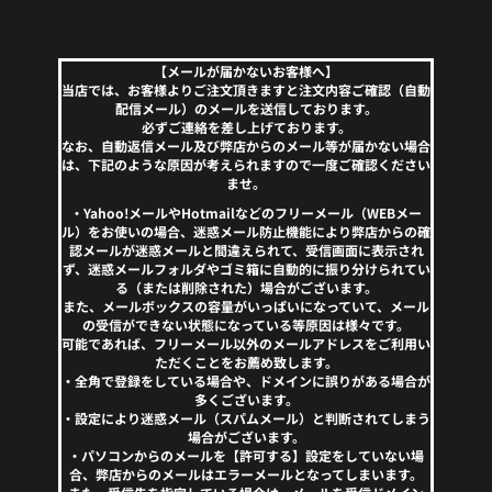
【メールが届かないお客様へ】
当店では、お客様よりご注文頂きますと注文内容ご確認（自動
配信メール）のメールを送信しております。
必ずご連絡を差し上げております。
なお、自動返信メール及び弊店からのメール等が届かない場合
は、下記のような原因が考えられますので一度ご確認ください
ませ。
・Yahoo!メールやHotmailなどのフリーメール（WEBメー
ル）をお使いの場合、迷惑メール防止機能により弊店からの確
認メールが迷惑メールと間違えられて、受信画面に表示され
ず、迷惑メールフォルダやゴミ箱に自動的に振り分けられてい
る（または削除された）場合がございます。
また、メールボックスの容量がいっぱいになっていて、メール
の受信ができない状態になっている等原因は様々です。
可能であれば、フリーメール以外のメールアドレスをご利用い
ただくことをお薦め致します。
・全角で登録をしている場合や、ドメインに誤りがある場合が
多くございます。
・設定により迷惑メール（スパムメール）と判断されてしまう
場合がございます。
・パソコンからのメールを【許可する】設定をしていない場
合、弊店からのメールはエラーメールとなってしまいます。