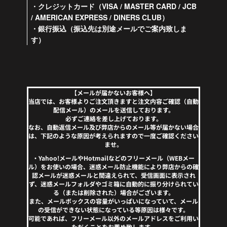
・クレジットカード（VISA / MASTER CARD / JCB
/ AMERICAN EXPRESS / DINERS CLUB）
・銀行振込（振込先は別途メールでご案内致しま
す）
【メールが届かないお客様へ】
当店では、お客様よりご注文頂きますと注文内容ご確認（自動
配信メール）のメールを送信しております。
必ずご連絡を差し上げております。
なお、自動返信メール及び弊店からのメール等が届かない場合
は、下記のような原因が考えられますので一度ご確認ください
ませ。
・Yahoo!メールやHotmailなどのフリーメール（WEBメー
ル）をお使いの場合、迷惑メール防止機能により弊店からの確
認メールが迷惑メールと間違えられて、受信画面に表示され
ず、迷惑メールフォルダやゴミ箱に自動的に振り分けられてい
る（または削除された）場合がございます。
また、メールボックスの容量がいっぱいになっていて、メール
の受信ができない状態になっている等原因は様々です。
可能であれば、フリーメール以外のメールアドレスをご利用い
ただくことをお薦め致します。