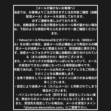
【メールが届かないお客様へ】
当店では、お客様よりご注文頂きますと注文内容ご確認（自動
配信メール）のメールを送信しております。
必ずご連絡を差し上げております。
なお、自動返信メール及び弊店からのメール等が届かない場合
は、下記のような原因が考えられますので一度ご確認ください
ませ。
・Yahoo!メールやHotmailなどのフリーメール（WEBメー
ル）をお使いの場合、迷惑メール防止機能により弊店からの確
認メールが迷惑メールと間違えられて、受信画面に表示され
ず、迷惑メールフォルダやゴミ箱に自動的に振り分けられてい
る（または削除された）場合がございます。
また、メールボックスの容量がいっぱいになっていて、メール
の受信ができない状態になっている等原因は様々です。
可能であれば、フリーメール以外のメールアドレスをご利用い
ただくことをお薦め致します。
・全角で登録をしている場合や、ドメインに誤りがある場合が
多くございます。
・設定により迷惑メール（スパムメール）と判断されてしまう
場合がございます。
・パソコンからのメールを【許可する】設定をしていない場
合、弊店からのメールはエラーメールとなってしまいます。
また、受信先を指定している場合は、メールを受信ドメイン
「@secure-decoration.com」にご登録下さい。