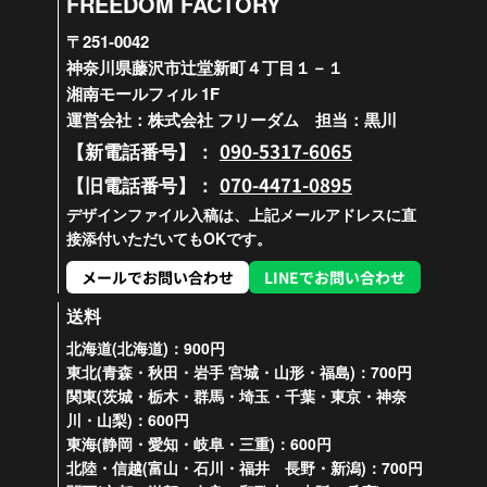
FREEDOM FACTORY
〒251-0042
神奈川県藤沢市辻堂新町４丁目１－１
湘南モールフィル 1F
運営会社：株式会社 フリーダム 担当：黒川
090-5317-6065
【新電話番号】：
070-4471-0895
【旧電話番号】：
デザインファイル入稿は、上記メールアドレスに直
接添付いただいてもOKです。
メールでお問い合わせ
LINEでお問い合わせ
送料
北海道(北海道)：900円
東北(青森・秋田・岩手 宮城・山形・福島)：700円
関東(茨城・栃木・群馬・埼玉・千葉・東京・神奈
川・山梨)：600円
東海(静岡・愛知・岐阜・三重)：600円
北陸・信越(富山・石川・福井 長野・新潟)：700円