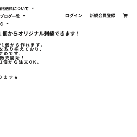
価格送料について
ログイン
新規会員登録
ブログ一覧
ちら
やが１個からオリジナル刺繍できます！
で1個から作れます。
ドを取り揃えており、
すめです。
で販売開始！
1個から注文OK。
ります★