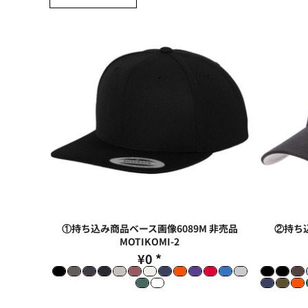
大口注文の方はこちら
シーン・用途別
大口注文の方はこちら
キャラクターワッペン
おすすめ商品
ログイン
もっと見る...
新規会員登録
カート：0点
①持ち込み商品ベース画像6089M 非売品
②持ち込
MOTIKOMI-2
¥0
*