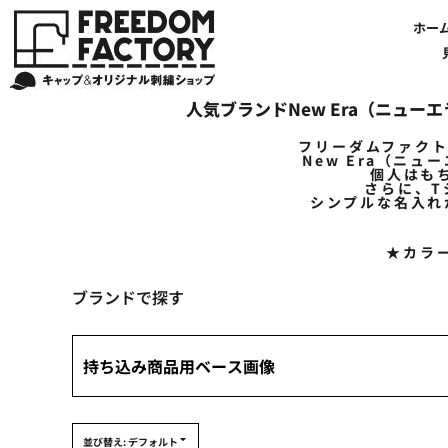
デフォルト
【帽子】刺繍価格について
法人・企業向け商品特集
商品紹介・新着情報
バッグやTシャツにも刺繍可能
オリジナル刺繍をオーダー
FREEDOM
ホーム
新着おすすめ商品
ホー
価格：安い順
アルファベット3D刺繍 花文字A A-Z
【アパレル】刺繍価格について
イベント・販促向け商品特集
刺繍・デザインの知識
商品一覧から選ぶ
文字でデザインする場合
59FIFTYとは?
セール
価格：高い順
お客様のデザインをアップロードする場合
学校・部活向け商品特集
刺繍ミシン・設備紹介
ユーポン/フレックスフィットとは
NEW ERA BLANK CAP(ニューエラ 無地キャップ）
商品一覧から選ぶ
送料について
ワッペン
新着順
地域・公共団体向け商品特集
店舗オリジナルデザインを使用する場合
お持ち込み商品について
ご利用ガイド・注文方法
47BLAND-BLANK CAP(フォーティセブン 無地キャップ）
ブランドから選ぶ
国旗
NEW ERA特集
人気ブランドNew Era（ニュー
FLEXFIT/YUPOONG（フレックスフィット/ユーポン 無地キャップ）
ネットで購入した方で再注文したい方へ
オリジナル刺繍製作事例
帽子のメンテナンス他
ユナイテッドアスレ取り扱い開始!
オーダー方法
湘南
フリーダムファク
オリジナル刺繍価格参考事例
キャラクターワッペン販売中!
Q&A 質問と回答参考事例
オーダー方法
父の日
その他ブランドブランク無地キャップ
New Era（ニ
個人はも
オリジナルワッペンデザインを制作いたします!
刺繍価格送料について
イベント向け低価格商品ミニマム10個以上の発注
ショップにお任せの方
素材
さらに、
シンプルな名入れ
店舗で購入の方で初めてネット注文する方へ
刺繍価格送料について
アパレル・バッグブランド
見積りのご依頼
アパレルスタイル形状
★カラ
湘南MALLフィル店舗案内
バッグ
セール＆おすすめ特集
アクセサリー
ブランドで探す
セール＆おすすめ特集
NEW ERA ニューエラライセンス
ブログ一覧
47BLAND-MLB(フォーティセブン MLB）
ブログ一覧
MLB メジャーリーグチーム
お問い合わせ
NBA バスケットボールチーム
店舗オリジナルデザイン
その他ライセンスキャップ
店舗オリジナルデザイン
ブランクキャップ無地キャップ
並び替え: デフォルト