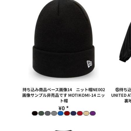
持ち込み商品ベース画像14 ニット帽NE002
⑮持ち込
画像サンプル非売品です
MOTIKOMI-14 ニッ
UNITED
ト帽
裏地
¥0
*