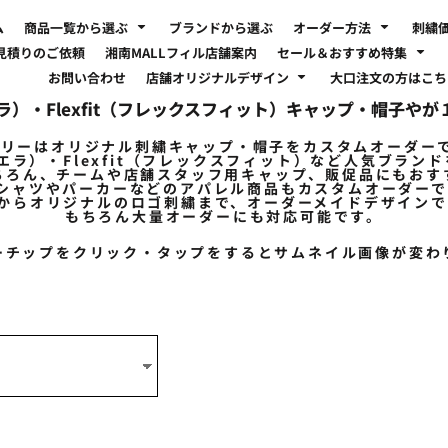
ム
商品一覧から選ぶ
ブランドから選ぶ
オーダー方法
刺繍
見積りのご依頼
湘南MALLフィル店舗案内
セール＆おすすめ特集
お問い合わせ
店舗オリジナルデザイン
大口注文の方はこ
エラ）・Flexfit（フレックスフィット）キャップ・帽子
トリーはオリジナル刺繍キャップ・帽子を
カスタムオーダー
ューエラ）・Flexfit（フレックスフィット）など人気ブラン
ちろん、チームや店舗スタッフ用キャップ、販促品にもおす
Tシャツやパーカーなどのアパレル商品もカスタムオーダー
からオリジナルのロゴ刺繍まで、オーダーメイドデザインで
もちろん大量オーダーにも対応可能です。
ーチップをクリック・タップをするとサムネイル画像が変わ