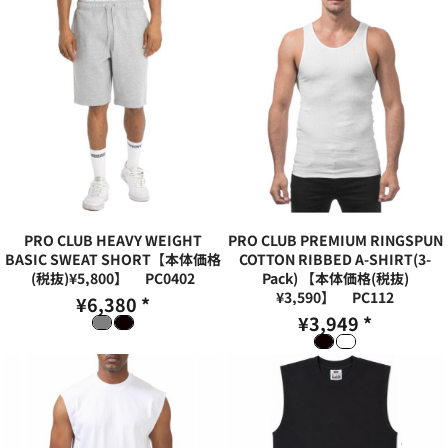
PRO CLUB HEAVY WEIGHT
PRO CLUB PREMIUM RINGSPUN
BASIC SWEAT SHORT【本体価格
COTTON RIBBED A-SHIRT(3-
(税抜)¥5,800】
PC0402
Pack) 【本体価格(税抜)
¥3,590】
PC112
¥6,380
*
¥3,949
*