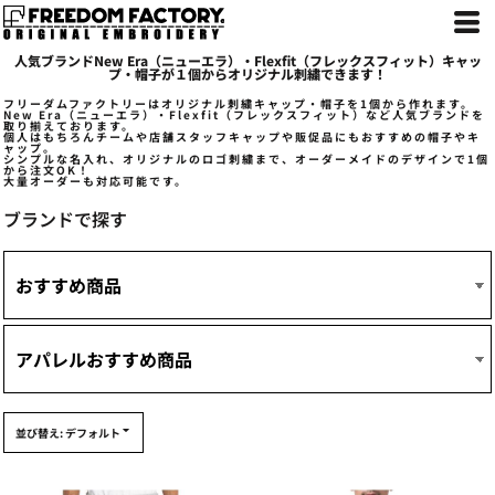
デフォルト
価格：安い順
人気ブランドNew Era（ニューエラ）・Flexfit（フレックスフィット）キャッ
価格：高い順
プ・帽子が１個からオリジナル刺繍できます！
新着順
フリーダムファクトリーはオリジナル刺繍キャップ・帽子を1個から作れます。
New Era（ニューエラ）・Flexfit（フレックスフィット）など人気ブランドを
取り揃えております。
個人はもちろんチームや店舗スタッフキャップや販促品にもおすすめの帽子やキ
ャップ。
シンプルな名入れ、オリジナルのロゴ刺繍まで、オーダーメイドのデザインで1個
から注文OK！
大量オーダーも対応可能です。
ブランドで探す
並び替え: デフォルト