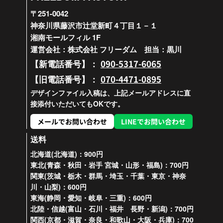
〒251-0042
神奈川県藤沢市辻堂新町４丁目１－１
湘南モールフィル 1F
運営会社：株式会社 フリーダム 担当：黒川
090-5317-6065
【新電話番号】：
070-4471-0895
【旧電話番号】：
デザインファイル入稿は、上記メールアドレスに直
接添付いただいてもOKです。
メールでお問い合わせ
LINEでお問い合わせ
送料
北海道(北海道)：900円
東北(青森・秋田・岩手 宮城・山形・福島)：700円
関東(茨城・栃木・群馬・埼玉・千葉・東京・神奈
川・山梨)：600円
東海(静岡・愛知・岐阜・三重)：600円
北陸・信越(富山・石川・福井 長野・新潟)：700円
関西(京都・滋賀・奈良・和歌山・大阪・兵庫)：700