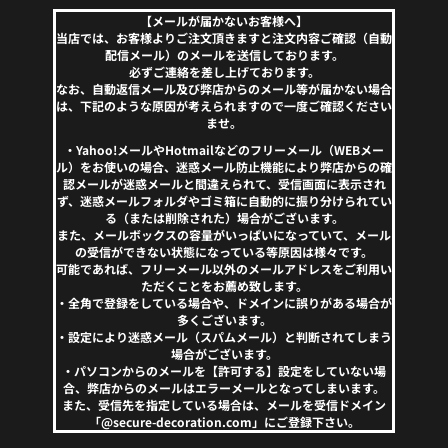
【メールが届かないお客様へ】
当店では、お客様よりご注文頂きますと注文内容ご確認（自動
配信メール）のメールを送信しております。
必ずご連絡を差し上げております。
なお、自動返信メール及び弊店からのメール等が届かない場合
は、下記のような原因が考えられますので一度ご確認ください
ませ。
・Yahoo!メールやHotmailなどのフリーメール（WEBメー
ル）をお使いの場合、迷惑メール防止機能により弊店からの確
認メールが迷惑メールと間違えられて、受信画面に表示され
ず、迷惑メールフォルダやゴミ箱に自動的に振り分けられてい
る（または削除された）場合がございます。
また、メールボックスの容量がいっぱいになっていて、メール
の受信ができない状態になっている等原因は様々です。
可能であれば、フリーメール以外のメールアドレスをご利用い
ただくことをお薦め致します。
・全角で登録をしている場合や、ドメインに誤りがある場合が
多くございます。
・設定により迷惑メール（スパムメール）と判断されてしまう
場合がございます。
・パソコンからのメールを【許可する】設定をしていない場
合、弊店からのメールはエラーメールとなってしまいます。
また、受信先を指定している場合は、メールを受信ドメイン
「@secure-decoration.com」にご登録下さい。