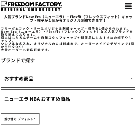
デフォルト
価格：安い順
人気ブランドNew Era（ニューエラ）・Flexfit（フレックスフィット）キャッ
価格：高い順
プ・帽子が１個からオリジナル刺繍できます！
新着順
フリーダムファクトリーはオリジナル刺繍キャップ・帽子を1個から作れます。
New Era（ニューエラ）・Flexfit（フレックスフィット）など人気ブランドを
取り揃えております。
個人はもちろんチームや店舗スタッフキャップや販促品にもおすすめの帽子やキ
ャップ。
シンプルな名入れ、オリジナルのロゴ刺繍まで、オーダーメイドのデザインで1個
から注文OK！
大量オーダーも対応可能です。
ブランドで探す
並び替え: デフォルト