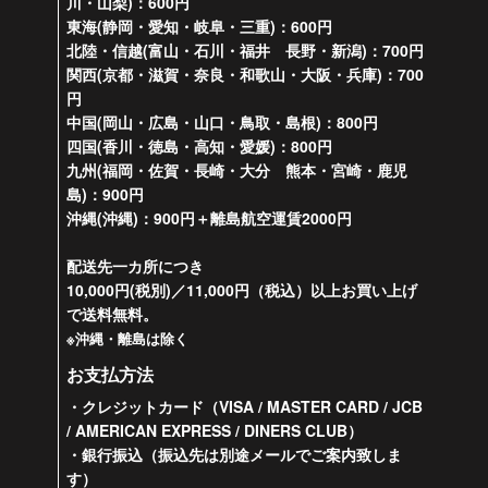
川・山梨)：600円
東海(静岡・愛知・岐阜・三重)：600円
北陸・信越(富山・石川・福井 長野・新潟)：700円
関西(京都・滋賀・奈良・和歌山・大阪・兵庫)：700
円
中国(岡山・広島・山口・鳥取・島根)：800円
四国(香川・徳島・高知・愛媛)：800円
九州(福岡・佐賀・長崎・大分 熊本・宮崎・鹿児
島)：900円
沖縄(沖縄)：900円＋離島航空運賃2000円
配送先一カ所につき
10,000円(税別)／11,000円（税込）以上お買い上げ
で送料無料。
※沖縄・離島は除く
お支払方法
・クレジットカード（VISA / MASTER CARD / JCB
/ AMERICAN EXPRESS / DINERS CLUB）
・銀行振込（振込先は別途メールでご案内致しま
す）