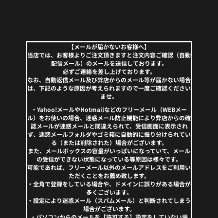
【メールが届かないお客様へ】
当店では、お客様よりご注文頂きますと注文内容ご確認（自動
配信メール）のメールを送信しております。
必ずご連絡を差し上げております。
なお、自動返信メール及び弊店からのメール等が届かない場合
は、下記のような原因が考えられますので一度ご確認ください
ませ。
・Yahoo!メールやHotmailなどのフリーメール（WEBメー
ル）をお使いの場合、迷惑メール防止機能により弊店からの確
認メールが迷惑メールと間違えられて、受信画面に表示され
ず、迷惑メールフォルダやゴミ箱に自動的に振り分けられてい
る（または削除された）場合がございます。
また、メールボックスの容量がいっぱいになっていて、メール
の受信ができない状態になっている等原因は様々です。
可能であれば、フリーメール以外のメールアドレスをご利用い
ただくことをお薦め致します。
・全角で登録をしている場合や、ドメインに誤りがある場合が
多くございます。
・設定により迷惑メール（スパムメール）と判断されてしまう
場合がございます。
・パソコンからのメールを【許可する】設定をしていない場