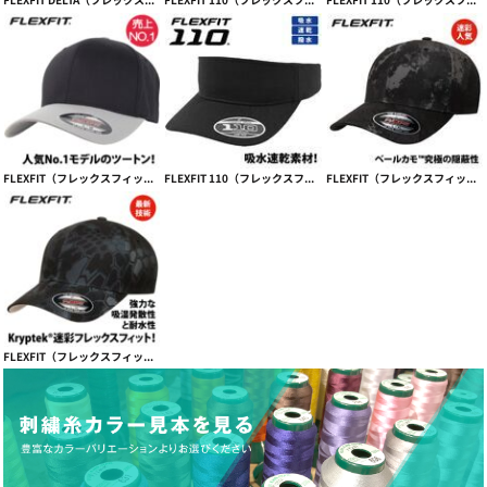
FLEXFIT（フレックスフィット）売上NO.1モデル WOOLY COMBED CAP – 2-TONE【本体価格(税抜)￥2,990】
FLEXFIT 110（フレックスフィット 110） COOL & DRY VISOR 【本体価格(税抜)￥3,390】
FLEXFIT（フレックスフィット） FLEXFIT VEIL CAMO CAP ベールカモフレックス【本体価格(税抜)￥3,990】
FLEXFIT（フレックスフィット） KRYPTEK® CAP【本体価格(税抜)￥4,290】