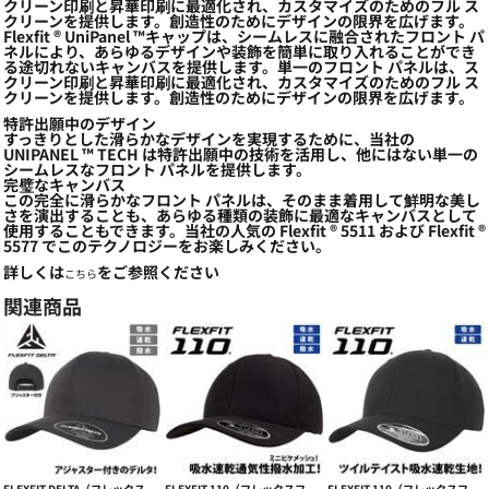
クリーン印刷と昇華印刷に最適化され、カスタマイズのためのフル ス
クリーンを提供します。創造性のためにデザインの限界を広げます。
Flexfit ® UniPanel ™キャップは、シームレスに融合されたフロント パ
ネルにより、あらゆるデザインや装飾を簡単に取り入れることができ
る途切れないキャンバスを提供します。単一のフロント パネルは、ス
クリーン印刷と昇華印刷に最適化され、カスタマイズのためのフル ス
クリーンを提供します。創造性のためにデザインの限界を広げます。
特許出願中のデザイン
すっきりとした滑らかなデザインを実現するために、当社の
UNIPANEL ™ TECH は特許出願中の技術を活用し、他にはない単一の
シームレスなフロント パネルを提供します。
完璧なキャンバス
この完全に滑らかなフロント パネルは、そのまま着用して鮮明な美し
さを演出することも、あらゆる種類の装飾に最適なキャンバスとして
使用することもできます。当社の人気の Flexfit ® 5511 および Flexfit ®
5577 でこのテクノロジーをお楽しみください。
詳しくは
をご参照ください
こちら
関連商品
FLEXFIT DELTA（フレックスフィットデルタ） ADJUSTABLE【本体価格(税抜)￥4,590】
FLEXFIT 110（フレックスフィット110）吸水速乾&撥水COOL & DRY MINI PIQUE CAP【本体価格(税抜)￥3,590】
FLEXFIT 110（フレックスフィット110）スポーツ向け吸水速乾 PRO-FORMANCE【本体価格(税抜)￥3,990】