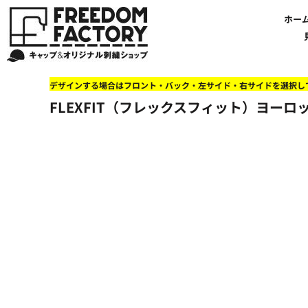
【帽子】刺繍価格について
法人・企業向け商品特集
商品紹介・新着情報
バッグやTシャツにも刺繍可能
オリジナル刺繍をオーダー
FREEDOM
ホーム
新着おすすめ商品
ホー
アルファベット3D刺繍 花文字A A-Z
【アパレル】刺繍価格について
イベント・販促向け商品特集
刺繍・デザインの知識
商品一覧から選ぶ
文字でデザインする場合
59FIFTYとは?
セール
お客様のデザインをアップロードする場合
学校・部活向け商品特集
刺繍ミシン・設備紹介
ユーポン/フレックスフィットとは
NEW ERA BLANK CAP(ニューエラ 無地キャップ）
商品一覧から選ぶ
送料について
ワッペン
地域・公共団体向け商品特集
店舗オリジナルデザインを使用する場合
お持ち込み商品について
ご利用ガイド・注文方法
47BLAND-BLANK CAP(フォーティセブン 無地キャップ）
ブランドから選ぶ
国旗
NEW ERA特集
デザインする場合はフロント・バック・左サイド・右サイドを選択し
FLEXFIT/YUPOONG（フレックスフィット/ユーポン 無地キャップ）
ネットで購入した方で再注文したい方へ
オリジナル刺繍製作事例
帽子のメンテナンス他
ユナイテッドアスレ取り扱い開始!
オーダー方法
湘南
FLEXFIT（フレックスフィット）ヨーロッパ
オリジナル刺繍価格参考事例
キャラクターワッペン販売中!
Q&A 質問と回答参考事例
オーダー方法
父の日
その他ブランドブランク無地キャップ
オリジナルワッペンデザインを制作いたします!
刺繍価格送料について
イベント向け低価格商品ミニマム10個以上の発注
ショップにお任せの方
素材
店舗で購入の方で初めてネット注文する方へ
刺繍価格送料について
アパレル・バッグブランド
見積りのご依頼
アパレルスタイル形状
湘南MALLフィル店舗案内
バッグ
セール＆おすすめ特集
アクセサリー
セール＆おすすめ特集
NEW ERA ニューエラライセンス
ブログ一覧
47BLAND-MLB(フォーティセブン MLB）
ブログ一覧
MLB メジャーリーグチーム
お問い合わせ
NBA バスケットボールチーム
店舗オリジナルデザイン
その他ライセンスキャップ
店舗オリジナルデザイン
ブランクキャップ無地キャップ