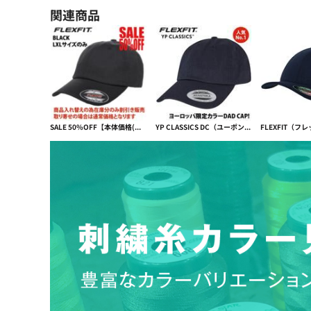
関連商品
SALE 50%OFF【本体価格(税抜)￥3390→￥1695】FLEXFIT（フレックスフィット）COTTON TWILL DAD CAP 【本体価格(税抜)￥3,390】
YP CLASSICS DC（ユーポンダッドキャップ）EU限定カラー CLASSIC DAD CAP【本体価格(税抜)￥2,790】