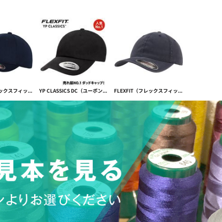
FLEXFIT（フレックスフィット）ヨーロッパ限定 ダブルジャージー Double Jersey【本体価格(税抜)￥3,390】
YP CLASSICS DC（ユーポンダッドキャップ）CLASSIC DAD CAP【本体価格(税抜)￥2,790】
FLEXFIT（フレックスフィット） GARMENT WASHED COTTON CAP ガーメントウォッシュ【本体価格(税抜)￥3,390】