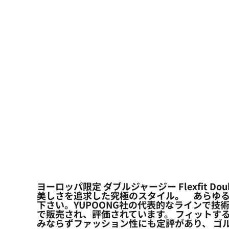
大口注文の方はこちら
シーン・用途別
大口注文の方はこちら
キャラクターワッペン
おすすめ商品
ログイン
もっと見る...
新規会員登録
カート：0点
ヨーロッパ限定 ダブルジャージー Flexfit D
美しさを追求した究極のスタイル。 あらゆる
下さい。YUPOONG社の代表的なラインで技術
で販売され、評価されています。 フィットす
みならずファッション性にも定評があり、 ゴ