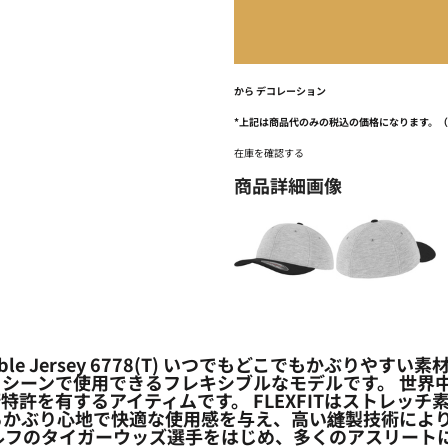
から
デコレーション
*
上記は商品代のみの税込の価格になります。
在庫を確認する
商品詳細画像
ouble Jersey 6778(T) いつでもどこでもかぶ
シーンで使用できるフレキシブルなモデルです。 世界
特許を有するアイティムです。 FLEXFITはストレッ
るかぶり心地で快適な使用感を与え、高い縫製技術により
ルフのタイガーウッズ選手をはじめ、多くのアスリート