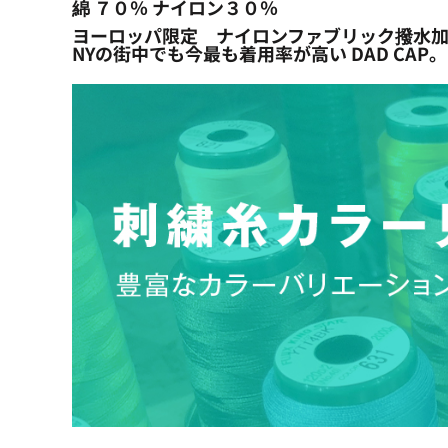
綿 ７０％ ナイロン３０％
ヨーロッパ限定 ナイロンファブリック撥水加工! Low Pr
NYの街中でも今最も着用率が高い DAD CA