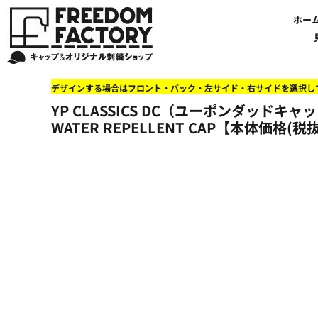
【帽子】刺繍価格について
法人・企業向け商品特集
商品紹介・新着情報
バッグやTシャツにも刺繍可能
オリジナル刺繍をオーダー
FREEDOM
ホーム
新着おすすめ商品
ホー
アルファベット3D刺繍 花文字A A-Z
【アパレル】刺繍価格について
イベント・販促向け商品特集
刺繍・デザインの知識
商品一覧から選ぶ
文字でデザインする場合
59FIFTYとは?
セール
お客様のデザインをアップロードする場合
学校・部活向け商品特集
刺繍ミシン・設備紹介
ユーポン/フレックスフィットとは
NEW ERA BLANK CAP(ニューエラ 無地キャップ）
商品一覧から選ぶ
送料について
ワッペン
地域・公共団体向け商品特集
店舗オリジナルデザインを使用する場合
お持ち込み商品について
ご利用ガイド・注文方法
47BLAND-BLANK CAP(フォーティセブン 無地キャップ）
ブランドから選ぶ
国旗
NEW ERA特集
デザインする場合はフロント・バック・左サイド・右サイドを選択し
FLEXFIT/YUPOONG（フレックスフィット/ユーポン 無地キャップ）
ネットで購入した方で再注文したい方へ
オリジナル刺繍製作事例
帽子のメンテナンス他
ユナイテッドアスレ取り扱い開始!
オーダー方法
湘南
YP CLASSICS DC（ユーポンダッドキャップ
オリジナル刺繍価格参考事例
キャラクターワッペン販売中!
Q&A 質問と回答参考事例
オーダー方法
父の日
その他ブランドブランク無地キャップ
WATER REPELLENT CAP【本体価格(税抜
オリジナルワッペンデザインを制作いたします!
刺繍価格送料について
イベント向け低価格商品ミニマム10個以上の発注
ショップにお任せの方
素材
店舗で購入の方で初めてネット注文する方へ
刺繍価格送料について
アパレル・バッグブランド
見積りのご依頼
アパレルスタイル形状
湘南MALLフィル店舗案内
バッグ
セール＆おすすめ特集
アクセサリー
セール＆おすすめ特集
NEW ERA ニューエラライセンス
ブログ一覧
47BLAND-MLB(フォーティセブン MLB）
ブログ一覧
MLB メジャーリーグチーム
お問い合わせ
NBA バスケットボールチーム
店舗オリジナルデザイン
その他ライセンスキャップ
店舗オリジナルデザイン
ブランクキャップ無地キャップ