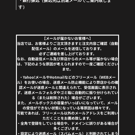
・銀行振込（振込先は別途メールでご案内致しま
す）
【メールが届かないお客様へ】
当店では、お客様よりご注文頂きますと注文内容ご確認（自動
配信メール）のメールを送信しております。
必ずご連絡を差し上げております。
なお、自動返信メール及び弊店からのメール等が届かない場合
は、下記のような原因が考えられますので一度ご確認ください
ませ。
・Yahoo!メールやHotmailなどのフリーメール（WEBメー
ル）をお使いの場合、迷惑メール防止機能により弊店からの確
認メールが迷惑メールと間違えられて、受信画面に表示され
ず、迷惑メールフォルダやゴミ箱に自動的に振り分けられてい
る（または削除された）場合がございます。
また、メールボックスの容量がいっぱいになっていて、メール
の受信ができない状態になっている等原因は様々です。
可能であれば、フリーメール以外のメールアドレスをご利用い
ただくことをお薦め致します。
・全角で登録をしている場合や、ドメインに誤りがある場合が
多くございます。
・設定により迷惑メール（スパムメール）と判断されてしまう