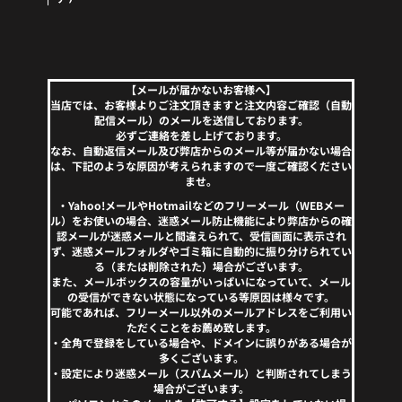
【メールが届かないお客様へ】
当店では、お客様よりご注文頂きますと注文内容ご確認（自動
配信メール）のメールを送信しております。
必ずご連絡を差し上げております。
なお、自動返信メール及び弊店からのメール等が届かない場合
は、下記のような原因が考えられますので一度ご確認ください
ませ。
・Yahoo!メールやHotmailなどのフリーメール（WEBメー
ル）をお使いの場合、迷惑メール防止機能により弊店からの確
認メールが迷惑メールと間違えられて、受信画面に表示され
ず、迷惑メールフォルダやゴミ箱に自動的に振り分けられてい
る（または削除された）場合がございます。
また、メールボックスの容量がいっぱいになっていて、メール
の受信ができない状態になっている等原因は様々です。
可能であれば、フリーメール以外のメールアドレスをご利用い
ただくことをお薦め致します。
・全角で登録をしている場合や、ドメインに誤りがある場合が
多くございます。
・設定により迷惑メール（スパムメール）と判断されてしまう
場合がございます。