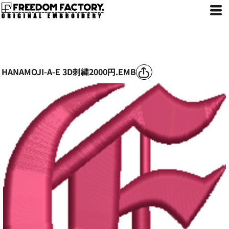
HANAMOJI-A-E 3D刺繍2000円.EMB