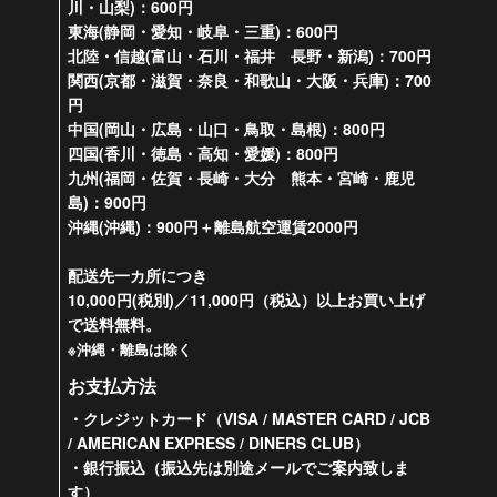
川・山梨)：600円
東海(静岡・愛知・岐阜・三重)：600円
北陸・信越(富山・石川・福井 長野・新潟)：700円
関西(京都・滋賀・奈良・和歌山・大阪・兵庫)：700
円
中国(岡山・広島・山口・鳥取・島根)：800円
四国(香川・徳島・高知・愛媛)：800円
九州(福岡・佐賀・長崎・大分 熊本・宮崎・鹿児
島)：900円
沖縄(沖縄)：900円＋離島航空運賃2000円
配送先一カ所につき
10,000円(税別)／11,000円（税込）以上お買い上げ
で送料無料。
※沖縄・離島は除く
お支払方法
・クレジットカード（VISA / MASTER CARD / JCB
/ AMERICAN EXPRESS / DINERS CLUB）
・銀行振込（振込先は別途メールでご案内致しま
す）