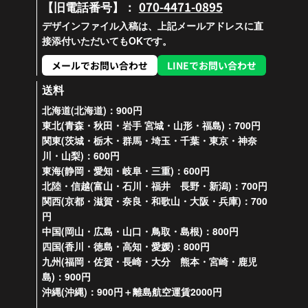
070-4471-0895
【旧電話番号】：
デザインファイル入稿は、上記メールアドレスに直
接添付いただいてもOKです。
メールでお問い合わせ
LINEでお問い合わせ
送料
北海道(北海道)：900円
東北(青森・秋田・岩手 宮城・山形・福島)：700円
関東(茨城・栃木・群馬・埼玉・千葉・東京・神奈
川・山梨)：600円
東海(静岡・愛知・岐阜・三重)：600円
北陸・信越(富山・石川・福井 長野・新潟)：700円
関西(京都・滋賀・奈良・和歌山・大阪・兵庫)：700
円
中国(岡山・広島・山口・鳥取・島根)：800円
四国(香川・徳島・高知・愛媛)：800円
九州(福岡・佐賀・長崎・大分 熊本・宮崎・鹿児
島)：900円
沖縄(沖縄)：900円＋離島航空運賃2000円