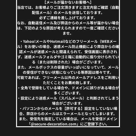
【メールが届かないお客様へ】
当店では、お客様よりご注文頂きますと注文内容ご確認（自動
配信メール）のメールを送信しております。
必ずご連絡を差し上げております。
なお、自動返信メール及び弊店からのメール等が届かない場合
は、下記のような原因が考えられますので一度ご確認ください
ませ。
・Yahoo!メールやHotmailなどのフリーメール（WEBメー
ル）をお使いの場合、迷惑メール防止機能により弊店からの確
認メールが迷惑メールと間違えられて、受信画面に表示され
ず、迷惑メールフォルダやゴミ箱に自動的に振り分けられてい
る（または削除された）場合がございます。
また、メールボックスの容量がいっぱいになっていて、メール
の受信ができない状態になっている等原因は様々です。
可能であれば、フリーメール以外のメールアドレスをご利用い
ただくことをお薦め致します。
・全角で登録をしている場合や、ドメインに誤りがある場合が
多くございます。
・設定により迷惑メール（スパムメール）と判断されてしまう
場合がございます。
・パソコンからのメールを【許可する】設定をしていない場
合、弊店からのメールはエラーメールとなってしまいます。
また、受信先を指定している場合は、メールを受信ドメイン
「@secure-decoration.com」にご登録下さい。