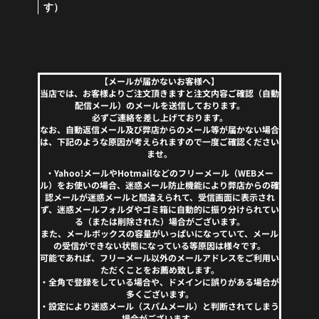
す）
【メールが届かないお客様へ】
当店では、お客様よりご注文頂きますと注文内容ご確認（自動
配信メール）のメールを送信しております。
必ずご連絡を差し上げております。
なお、自動返信メール及び弊店からのメール等が届かない場合
は、下記のような原因が考えられますので一度ご確認ください
ませ。
・Yahoo!メールやHotmailなどのフリーメール（WEBメー
ル）をお使いの場合、迷惑メール防止機能により弊店からの確
認メールが迷惑メールと間違えられて、受信画面に表示され
ず、迷惑メールフォルダやゴミ箱に自動的に振り分けられてい
る（または削除された）場合がございます。
また、メールボックスの容量がいっぱいになっていて、メール
の受信ができない状態になっている等原因は様々です。
可能であれば、フリーメール以外のメールアドレスをご利用い
ただくことをお薦め致します。
・全角で登録をしている場合や、ドメインに誤りがある場合が
多くございます。
・設定により迷惑メール（スパムメール）と判断されてしまう
場合がございます。