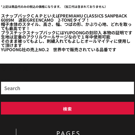
*
上記は商品代のみの税込の価格になります。（加工代は含まれておりません）
スナップバックＣＡＰといえばPREMIAMU CLASSICS SANPBACK
6089M 迷彩GREENCAMO 2-TONEタイプ！
帽子本体のスタイル、高さ、幅、つばの形、かぶり心地、どれを取っ
ても最高です！
プラスチックスナップバックにはYUPOONGの刻印入 本物の証明です
生地は定番のアクリルウールサージなので１年中使用可能
そのまま被ってもよし、刺繍入れてもよしとオールマイティに使用し
て頂けます
YUPOONG社の売上NO.2 世界中で販売されている品番です
商品検索
Search
検索
PAGES