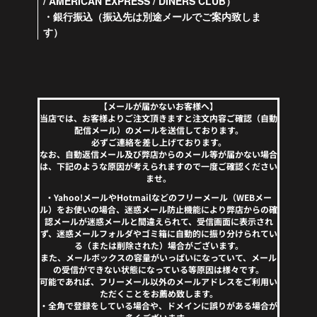
/ AMERICAN EXPRESS / DINERS CLUB）
・銀行振込（振込先は別途メールでご案内致しま
す）
【メールが届かないお客様へ】
当店では、お客様よりご注文頂きますと注文内容ご確認（自動
配信メール）のメールを送信しております。
必ずご連絡を差し上げております。
なお、自動返信メール及び弊店からのメール等が届かない場合
は、下記のような原因が考えられますので一度ご確認ください
ませ。
・Yahoo!メールやHotmailなどのフリーメール（WEBメー
ル）をお使いの場合、迷惑メール防止機能により弊店からの確
認メールが迷惑メールと間違えられて、受信画面に表示され
ず、迷惑メールフォルダやゴミ箱に自動的に振り分けられてい
る（または削除された）場合がございます。
また、メールボックスの容量がいっぱいになっていて、メール
の受信ができない状態になっている等原因は様々です。
可能であれば、フリーメール以外のメールアドレスをご利用い
ただくことをお薦め致します。
・全角で登録をしている場合や、ドメインに誤りがある場合が