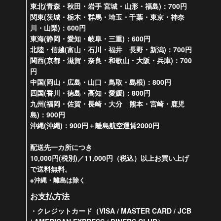
東北(青森・秋田・岩手 宮城・山形・福島)：700円
関東(茨城・栃木・群馬・埼玉・千葉・東京・神奈
川・山梨)：600円
東海(静岡・愛知・岐阜・三重)：600円
北陸・信越(富山・石川・福井 長野・新潟)：700円
関西(京都・滋賀・奈良・和歌山・大阪・兵庫)：700
円
中国(岡山・広島・山口・鳥取・島根)：800円
四国(香川・徳島・高知・愛媛)：800円
九州(福岡・佐賀・長崎・大分 熊本・宮崎・鹿児
島)：900円
沖縄(沖縄)：900円＋離島航空運賃2000円
配送先一カ所につき
10,000円(税別)／11,000円（税込）以上お買い上げ
で送料無料。
※沖縄・離島は除く
お支払方法
・クレジットカード（VISA / MASTER CARD / JCB