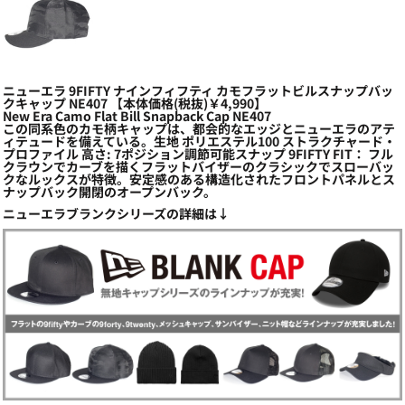
ニューエラ 9FIFTY ナインフィフティ カモフラットビルスナップバッ
クキャップ NE407 【本体価格(税抜)￥4,990】
New Era Camo Flat Bill Snapback Cap NE407
この同系色のカモ柄キャップは、都会的なエッジとニューエラのアテ
ィテュードを備えている。生地 ポリエステル100 ストラクチャード・
プロファイル 高さ: 7ポジション調節可能スナップ 9FIFTY FIT： フル
クラウンでカーブを描くフラットバイザーのクラシックでスローバッ
クなルックスが特徴。安定感のある構造化されたフロントパネルとス
ナップバック開閉のオープンバック。
ニューエラブランクシリーズの詳細は↓