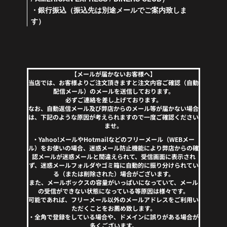
・銀行振込（振込先は別途メールでご案内致しま
す）
【メールが届かないお客様へ】
当店では、お客様よりご注文頂きますと注文内容ご確認（自動
配信メール）のメールを送信しております。
必ずご連絡を差し上げております。
なお、自動返信メール及び弊店からのメール等が届かない場合
は、下記のような原因が考えられますので一度ご確認ください
ませ。
・Yahoo!メールやHotmailなどのフリーメール（WEBメー
ル）をお使いの場合、迷惑メール防止機能により弊店からの確
認メールが迷惑メールと間違えられて、受信画面に表示され
ず、迷惑メールフォルダやゴミ箱に自動的に振り分けられてい
る（または削除された）場合がございます。
また、メールボックスの容量がいっぱいになっていて、メール
の受信ができない状態になっている等原因は様々です。
可能であれば、フリーメール以外のメールアドレスをご利用い
ただくことをお薦め致します。
・全角で登録をしている場合や、ドメインに誤りがある場合が
多くございます。