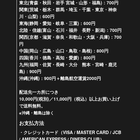
東北(青森・秋田・岩手 宮城・山形・福島)：700円
関東(茨城・栃木・群馬・埼玉・千葉・東京・神奈
川・山梨)：600円
東海(静岡・愛知・岐阜・三重)：600円
北陸・信越(富山・石川・福井 長野・新潟)：700円
関西(京都・滋賀・奈良・和歌山・大阪・兵庫)：700
円
中国(岡山・広島・山口・鳥取・島根)：800円
四国(香川・徳島・高知・愛媛)：800円
九州(福岡・佐賀・長崎・大分 熊本・宮崎・鹿児
島)：900円
沖縄(沖縄)：900円＋離島航空運賃2000円
配送先一カ所につき
10,000円(税別)／11,000円（税込）以上お買い上げ
で送料無料。
※沖縄・離島は除く
お支払方法
・クレジットカード（VISA / MASTER CARD / JCB
/ AMERICAN EXPRESS / DINERS CLUB）