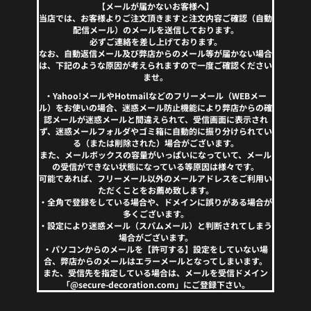
【メールが届かないお客様へ】
当店では、お客様よりご注文頂きますと注文内容ご確認（自動
配信メール）のメールを送信しております。
必ずご連絡を差し上げております。
なお、自動返信メール及び弊店からのメール等が届かない場合
は、下記のような原因が考えられますので一度ご確認ください
ませ。
・Yahoo!メールやHotmailなどのフリーメール（WEBメー
ル）をお使いの場合、迷惑メール防止機能により弊店からの確
認メールが迷惑メールと間違えられて、受信画面に表示され
ず、迷惑メールフォルダやゴミ箱に自動的に振り分けられてい
る（または削除された）場合がございます。
また、メールボックスの容量がいっぱいになっていて、メール
の受信ができない状態になっている等原因は様々です。
可能であれば、フリーメール以外のメールアドレスをご利用い
ただくことをお薦め致します。
・全角で登録をしている場合や、ドメインに誤りがある場合が
多くございます。
・設定により迷惑メール（スパムメール）と判断されてしまう
場合がございます。
・パソコンからのメールを【許可する】設定をしていない場
合、弊店からのメールはエラーメールとなってしまいます。
また、受信先を指定している場合は、メールを受信ドメイン
「@secure-decoration.com」にご登録下さい。