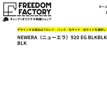
【帽子】刺繍価格について
法人・企業向け商品特集
商品紹介・新着情報
バッグやTシャツにも刺繍可能
オリジナル刺繍をオーダー
FREEDOM
ホーム
新着おすすめ商品
ホー
アルファベット3D刺繍 花文字A A-Z
【アパレル】刺繍価格について
イベント・販促向け商品特集
刺繍・デザインの知識
商品一覧から選ぶ
文字でデザインする場合
59FIFTYとは?
セール
お客様のデザインをアップロードする場合
学校・部活向け商品特集
刺繍ミシン・設備紹介
ユーポン/フレックスフィットとは
NEW ERA BLANK CAP(ニューエラ 無地キャップ）
商品一覧から選ぶ
送料について
ワッペン
地域・公共団体向け商品特集
店舗オリジナルデザインを使用する場合
お持ち込み商品について
ご利用ガイド・注文方法
47BLAND-BLANK CAP(フォーティセブン 無地キャップ）
ブランドから選ぶ
国旗
NEW ERA特集
デザインする場合はフロント・バック・左サイド・右サイドを選択し
FLEXFIT/YUPOONG（フレックスフィット/ユーポン 無地キャップ）
ネットで購入した方で再注文したい方へ
オリジナル刺繍製作事例
帽子のメンテナンス他
ユナイテッドアスレ取り扱い開始!
オーダー方法
湘南
NEWERA（ニューエラ）920 EG BLKBL
オリジナル刺繍価格参考事例
キャラクターワッペン販売中!
Q&A 質問と回答参考事例
オーダー方法
父の日
その他ブランドブランク無地キャップ
BLK
オリジナルワッペンデザインを制作いたします!
刺繍価格送料について
イベント向け低価格商品ミニマム10個以上の発注
ショップにお任せの方
素材
店舗で購入の方で初めてネット注文する方へ
刺繍価格送料について
アパレル・バッグブランド
見積りのご依頼
アパレルスタイル形状
湘南MALLフィル店舗案内
バッグ
セール＆おすすめ特集
アクセサリー
セール＆おすすめ特集
NEW ERA ニューエラライセンス
ブログ一覧
47BLAND-MLB(フォーティセブン MLB）
ブログ一覧
MLB メジャーリーグチーム
お問い合わせ
NBA バスケットボールチーム
店舗オリジナルデザイン
その他ライセンスキャップ
店舗オリジナルデザイン
ブランクキャップ無地キャップ