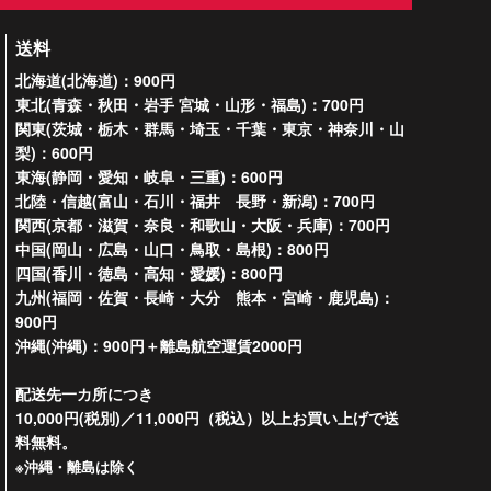
送料
北海道(北海道)：900円
東北(青森・秋田・岩手 宮城・山形・福島)：700円
関東(茨城・栃木・群馬・埼玉・千葉・東京・神奈川・山
梨)：600円
東海(静岡・愛知・岐阜・三重)：600円
北陸・信越(富山・石川・福井 長野・新潟)：700円
関西(京都・滋賀・奈良・和歌山・大阪・兵庫)：700円
中国(岡山・広島・山口・鳥取・島根)：800円
四国(香川・徳島・高知・愛媛)：800円
九州(福岡・佐賀・長崎・大分 熊本・宮崎・鹿児島)：
900円
沖縄(沖縄)：900円＋離島航空運賃2000円
配送先一カ所につき
10,000円(税別)／11,000円（税込）以上お買い上げで送
料無料。
※沖縄・離島は除く