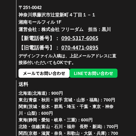
〒251-0042
神奈川県藤沢市辻堂新町４丁目１－１
湘南モールフィル 1F
運営会社：株式会社 フリーダム 担当：黒川
090-5317-6065
【新電話番号】：
070-4471-0895
【旧電話番号】：
デザインファイル入稿は、上記メールアドレスに直
接添付いただいてもOKです。
メールでお問い合わせ
LINEでお問い合わせ
送料
北海道(北海道)：900円
東北(青森・秋田・岩手 宮城・山形・福島)：700円
関東(茨城・栃木・群馬・埼玉・千葉・東京・神奈
川・山梨)：600円
東海(静岡・愛知・岐阜・三重)：600円
北陸・信越(富山・石川・福井 長野・新潟)：700円
関西(京都・滋賀・奈良・和歌山・大阪・兵庫)：700