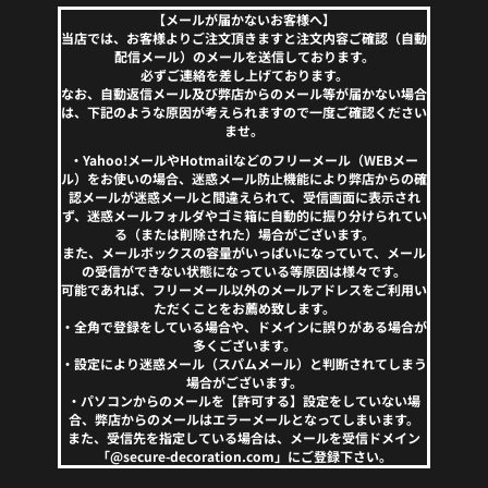
【メールが届かないお客様へ】
当店では、お客様よりご注文頂きますと注文内容ご確認（自動
配信メール）のメールを送信しております。
必ずご連絡を差し上げております。
なお、自動返信メール及び弊店からのメール等が届かない場合
は、下記のような原因が考えられますので一度ご確認ください
ませ。
・Yahoo!メールやHotmailなどのフリーメール（WEBメー
ル）をお使いの場合、迷惑メール防止機能により弊店からの確
認メールが迷惑メールと間違えられて、受信画面に表示され
ず、迷惑メールフォルダやゴミ箱に自動的に振り分けられてい
る（または削除された）場合がございます。
また、メールボックスの容量がいっぱいになっていて、メール
の受信ができない状態になっている等原因は様々です。
可能であれば、フリーメール以外のメールアドレスをご利用い
ただくことをお薦め致します。
・全角で登録をしている場合や、ドメインに誤りがある場合が
多くございます。
・設定により迷惑メール（スパムメール）と判断されてしまう
場合がございます。
・パソコンからのメールを【許可する】設定をしていない場
合、弊店からのメールはエラーメールとなってしまいます。
また、受信先を指定している場合は、メールを受信ドメイン
「@secure-decoration.com」にご登録下さい。