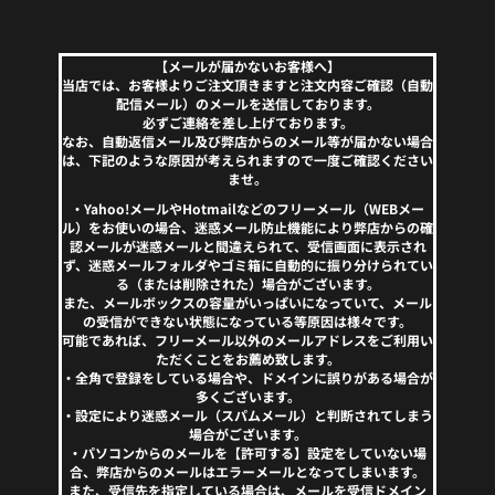
【メールが届かないお客様へ】
当店では、お客様よりご注文頂きますと注文内容ご確認（自動
配信メール）のメールを送信しております。
必ずご連絡を差し上げております。
なお、自動返信メール及び弊店からのメール等が届かない場合
は、下記のような原因が考えられますので一度ご確認ください
ませ。
・Yahoo!メールやHotmailなどのフリーメール（WEBメー
ル）をお使いの場合、迷惑メール防止機能により弊店からの確
認メールが迷惑メールと間違えられて、受信画面に表示され
ず、迷惑メールフォルダやゴミ箱に自動的に振り分けられてい
る（または削除された）場合がございます。
また、メールボックスの容量がいっぱいになっていて、メール
の受信ができない状態になっている等原因は様々です。
可能であれば、フリーメール以外のメールアドレスをご利用い
ただくことをお薦め致します。
・全角で登録をしている場合や、ドメインに誤りがある場合が
多くございます。
・設定により迷惑メール（スパムメール）と判断されてしまう
場合がございます。
・パソコンからのメールを【許可する】設定をしていない場
合、弊店からのメールはエラーメールとなってしまいます。
また、受信先を指定している場合は、メールを受信ドメイン