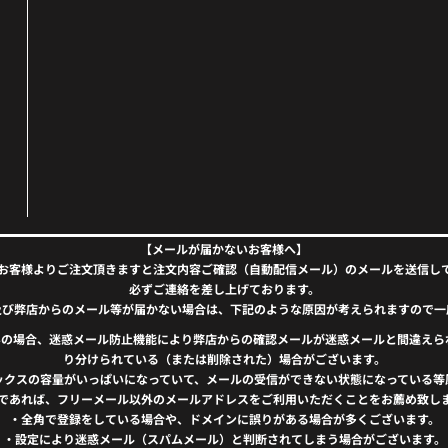
【メールが届かないお客様へ】
お客様よりご注文頂きますと注文内容ご確認（自動配信メール）のメールを送信し
必ずご連絡を差し上げております。
及び弊店からのメール等が届かない場合は、下記のような原因が考えられますので一
）をお使いの場合、迷惑メール防止機能により弊店からの確認メールが迷惑メールと間違
り分けられている（または削除された）場合がございます。
ックスの容量がいっぱいになっていて、メールの受信ができない状態になっている等
であれば、フリーメール以外のメールアドレスをご利用いただくことをお薦め致し
・全角で登録をしている場合や、ドメインに誤りがある場合が多くございます。
・設定により迷惑メール（スパムメール）と判断されてしまう場合がございます。