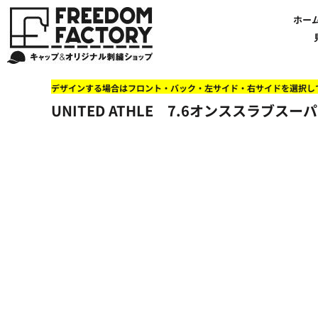
【帽子】刺繍価格について
法人・企業向け商品特集
商品紹介・新着情報
バッグやTシャツにも刺繍可能
オリジナル刺繍をオーダー
FREEDOM
ホーム
新着おすすめ商品
ホー
アルファベット3D刺繍 花文字A A-Z
【アパレル】刺繍価格について
イベント・販促向け商品特集
刺繍・デザインの知識
商品一覧から選ぶ
文字でデザインする場合
59FIFTYとは?
セール
お客様のデザインをアップロードする場合
学校・部活向け商品特集
刺繍ミシン・設備紹介
ユーポン/フレックスフィットとは
NEW ERA BLANK CAP(ニューエラ 無地キャップ）
商品一覧から選ぶ
送料について
ワッペン
地域・公共団体向け商品特集
店舗オリジナルデザインを使用する場合
お持ち込み商品について
ご利用ガイド・注文方法
47BLAND-BLANK CAP(フォーティセブン 無地キャップ）
ブランドから選ぶ
国旗
NEW ERA特集
デザインする場合はフロント・バック・左サイド・右サイドを選択し
FLEXFIT/YUPOONG（フレックスフィット/ユーポン 無地キャップ）
ネットで購入した方で再注文したい方へ
オリジナル刺繍製作事例
帽子のメンテナンス他
ユナイテッドアスレ取り扱い開始!
オーダー方法
湘南
UNITED ATHLE 7.6オンススラブス
オリジナル刺繍価格参考事例
キャラクターワッペン販売中!
Q&A 質問と回答参考事例
オーダー方法
父の日
その他ブランドブランク無地キャップ
オリジナルワッペンデザインを制作いたします!
刺繍価格送料について
イベント向け低価格商品ミニマム10個以上の発注
ショップにお任せの方
素材
店舗で購入の方で初めてネット注文する方へ
刺繍価格送料について
アパレル・バッグブランド
見積りのご依頼
アパレルスタイル形状
湘南MALLフィル店舗案内
バッグ
セール＆おすすめ特集
アクセサリー
セール＆おすすめ特集
NEW ERA ニューエラライセンス
ブログ一覧
47BLAND-MLB(フォーティセブン MLB）
ブログ一覧
MLB メジャーリーグチーム
お問い合わせ
NBA バスケットボールチーム
店舗オリジナルデザイン
その他ライセンスキャップ
店舗オリジナルデザイン
ブランクキャップ無地キャップ