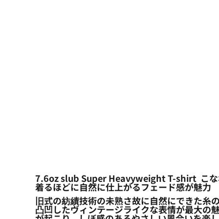
大口注文の方はこちら
シーン・用途別
大口注文の方はこちら
キャラクターワッペン
おすすめ商品
ログイン
もっと見る...
新規会員登録
カート：0点
7.6oz slub Super Heavyweight T-
着るほどに自然に仕上がるフェード感が魅力
旧式の紡績技術の未熟さ故に自然にできた糸
凸凹したヴィンテージライクな表情が最大の
が起こり、しぼ感のあるやさしい風合いを楽