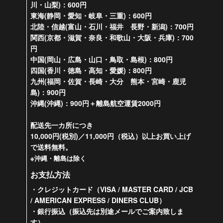
川・山梨)：600円
東海(静岡・愛知・岐阜・三重)：600円
北陸・信越(富山・石川・福井 長野・新潟)：700円
関西(京都・滋賀・奈良・和歌山・大阪・兵庫)：700
円
中国(岡山・広島・山口・鳥取・島根)：800円
四国(香川・徳島・高知・愛媛)：800円
九州(福岡・佐賀・長崎・大分 熊本・宮崎・鹿児
島)：900円
沖縄(沖縄)：900円＋離島航空運賃2000円
配送先一カ所につき
10,000円(税別)／11,000円（税込）以上お買い上げ
で送料無料。
※沖縄・離島は除く
お支払方法
・クレジットカード（VISA / MASTER CARD / JCB
/ AMERICAN EXPRESS / DINERS CLUB）
・銀行振込（振込先は別途メールでご案内致しま
す）