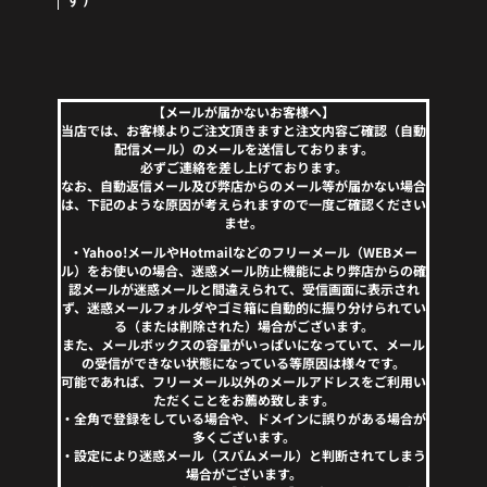
【メールが届かないお客様へ】
当店では、お客様よりご注文頂きますと注文内容ご確認（自動
配信メール）のメールを送信しております。
必ずご連絡を差し上げております。
なお、自動返信メール及び弊店からのメール等が届かない場合
は、下記のような原因が考えられますので一度ご確認ください
ませ。
・Yahoo!メールやHotmailなどのフリーメール（WEBメー
ル）をお使いの場合、迷惑メール防止機能により弊店からの確
認メールが迷惑メールと間違えられて、受信画面に表示され
ず、迷惑メールフォルダやゴミ箱に自動的に振り分けられてい
る（または削除された）場合がございます。
また、メールボックスの容量がいっぱいになっていて、メール
の受信ができない状態になっている等原因は様々です。
可能であれば、フリーメール以外のメールアドレスをご利用い
ただくことをお薦め致します。
・全角で登録をしている場合や、ドメインに誤りがある場合が
多くございます。
・設定により迷惑メール（スパムメール）と判断されてしまう
場合がございます。