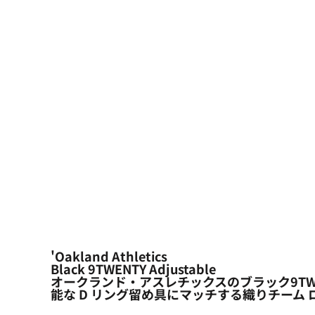
大口注文の方はこちら
シーン・用途別
大口注文の方はこちら
キャラクターワッペン
おすすめ商品
ログイン
もっと見る...
新規会員登録
カート：0点
'Oakland Athletics
Black 9TWENTY Adjustable
オークランド・アスレチックスのブラック9TW
能な D リング留め具にマッチする織りチーム 