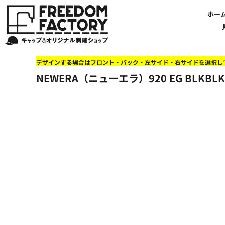
【帽子】刺繍価格について
法人・企業向け商品特集
商品紹介・新着情報
バッグやTシャツにも刺繍可能
オリジナル刺繍をオーダー
FREEDOM
ホーム
新着おすすめ商品
ホー
アルファベット3D刺繍 花文字A A-Z
【アパレル】刺繍価格について
イベント・販促向け商品特集
刺繍・デザインの知識
商品一覧から選ぶ
文字でデザインする場合
59FIFTYとは?
セール
お客様のデザインをアップロードする場合
学校・部活向け商品特集
刺繍ミシン・設備紹介
ユーポン/フレックスフィットとは
NEW ERA BLANK CAP(ニューエラ 無地キャップ）
商品一覧から選ぶ
送料について
ワッペン
地域・公共団体向け商品特集
店舗オリジナルデザインを使用する場合
お持ち込み商品について
ご利用ガイド・注文方法
47BLAND-BLANK CAP(フォーティセブン 無地キャップ）
ブランドから選ぶ
国旗
NEW ERA特集
デザインする場合はフロント・バック・左サイド・右サイドを選択し
FLEXFIT/YUPOONG（フレックスフィット/ユーポン 無地キャップ）
ネットで購入した方で再注文したい方へ
オリジナル刺繍製作事例
帽子のメンテナンス他
ユナイテッドアスレ取り扱い開始!
オーダー方法
湘南
NEWERA（ニューエラ）920 EG BLKB
オリジナル刺繍価格参考事例
キャラクターワッペン販売中!
Q&A 質問と回答参考事例
オーダー方法
父の日
その他ブランドブランク無地キャップ
オリジナルワッペンデザインを制作いたします!
刺繍価格送料について
イベント向け低価格商品ミニマム10個以上の発注
ショップにお任せの方
素材
店舗で購入の方で初めてネット注文する方へ
刺繍価格送料について
アパレル・バッグブランド
見積りのご依頼
アパレルスタイル形状
湘南MALLフィル店舗案内
バッグ
セール＆おすすめ特集
アクセサリー
セール＆おすすめ特集
NEW ERA ニューエラライセンス
ブログ一覧
47BLAND-MLB(フォーティセブン MLB）
ブログ一覧
MLB メジャーリーグチーム
お問い合わせ
NBA バスケットボールチーム
店舗オリジナルデザイン
その他ライセンスキャップ
店舗オリジナルデザイン
ブランクキャップ無地キャップ