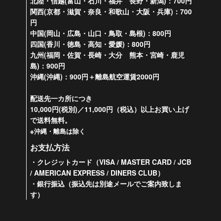
北陸・信越(富山・石川・福井 長野・新潟)：700円
関西(京都・滋賀・奈良・和歌山・大阪・兵庫)：700
円
中国(岡山・広島・山口・鳥取・島根)：800円
四国(香川・徳島・高知・愛媛)：800円
九州(福岡・佐賀・長崎・大分 熊本・宮崎・鹿児
島)：900円
沖縄(沖縄)：900円＋離島航空運賃2000円
配送先一カ所につき
10,000円(税別)／11,000円（税込）以上お買い上げ
で送料無料。
※沖縄・離島は除く
お支払方法
・クレジットカード（VISA / MASTER CARD / JCB
/ AMERICAN EXPRESS / DINERS CLUB）
・銀行振込（振込先は別途メールでご案内致しま
す）