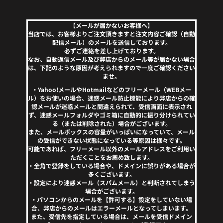
【メールが届かないお客様へ】
当店では、お客様よりご注文頂きますと注文内容ご確認（自動
配信メール）のメールを送信しております。
必ずご連絡を差し上げております。
なお、自動返信メール及び弊店からのメール等が届かない場合
は、下記のような原因が考えられますので一度ご確認ください
ませ。
・Yahoo!メールやHotmailなどのフリーメール（WEBメー
ル）をお使いの場合、迷惑メール防止機能により弊店からの確
認メールが迷惑メールと間違えられて、受信画面に表示され
ず、迷惑メールフォルダやゴミ箱に自動的に振り分けられてい
る（または削除された）場合がございます。
また、メールボックスの容量がいっぱいになっていて、メール
の受信ができない状態になっている等原因は様々です。
可能であれば、フリーメール以外のメールアドレスをご利用い
ただくことをお薦め致します。
・全角で登録をしている場合や、ドメインに誤りがある場合が
多くございます。
・設定により迷惑メール（スパムメール）と判断されてしまう
場合がございます。
・パソコンからのメールを【許可する】設定をしていない場
合、弊店からのメールはエラーメールとなってしまいます。
また、受信先を指定している場合は、メールを受信ドメイン