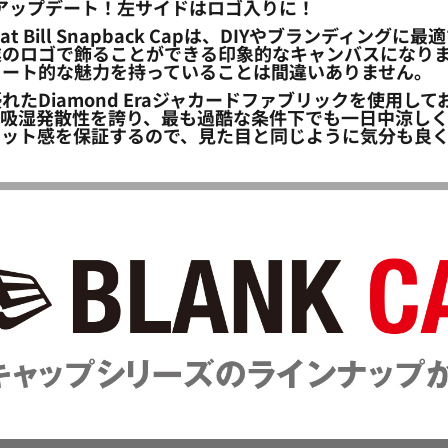
にアップデート！左サイドはロゴ入りに！
mond Era Flat Bill Snapback Capは、DIYや
業のロゴで飾ることができる印象的なキャンバスになり
リート的な魅力を持っていることは間違いありません。
優れたDiamond Eraジャカードファブリックを使用
吸湿発散性を誇り、最も過酷な条件下でも一日中涼しく
ィット感を保証するので、見た目と同じように気分も良