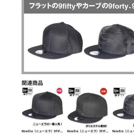
関連商品
NewEra（ニューエラ）9FIFTY Flat Bill Snapback Cap【本体価格(税抜)￥4,990】
NewEra（ニューエラ）9FIFTY Standard Flat Snapback【本体価格(税抜)￥4,990】