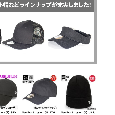
NewEra（ニューエラ）9FORTY CLASSIC フラッグロゴ入り【本体価格(税抜)￥5,800】
NewEra（ニューエラ）9TWENTY Adjustable low cap【本体価格(税抜)￥4,990】
NewEra（ニューエラ）UK Flag knit beanie 【本体価格(税抜)￥5,800】