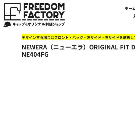
【帽子】刺繍価格について
法人・企業向け商品特集
商品紹介・新着情報
バッグやTシャツにも刺繍可能
オリジナル刺繍をオーダー
FREEDOM
ホーム
新着おすすめ商品
ホー
アルファベット3D刺繍 花文字A A-Z
【アパレル】刺繍価格について
イベント・販促向け商品特集
刺繍・デザインの知識
商品一覧から選ぶ
文字でデザインする場合
59FIFTYとは?
セール
お客様のデザインをアップロードする場合
学校・部活向け商品特集
刺繍ミシン・設備紹介
ユーポン/フレックスフィットとは
NEW ERA BLANK CAP(ニューエラ 無地キャップ）
商品一覧から選ぶ
送料について
ワッペン
地域・公共団体向け商品特集
店舗オリジナルデザインを使用する場合
お持ち込み商品について
ご利用ガイド・注文方法
47BLAND-BLANK CAP(フォーティセブン 無地キャップ）
ブランドから選ぶ
国旗
NEW ERA特集
デザインする場合はフロント・バック・左サイド・右サイドを選択し
FLEXFIT/YUPOONG（フレックスフィット/ユーポン 無地キャップ）
ネットで購入した方で再注文したい方へ
オリジナル刺繍製作事例
帽子のメンテナンス他
ユナイテッドアスレ取り扱い開始!
オーダー方法
湘南
NEWERA（ニューエラ）ORIGINAL FIT D
オリジナル刺繍価格参考事例
キャラクターワッペン販売中!
Q&A 質問と回答参考事例
オーダー方法
父の日
その他ブランドブランク無地キャップ
NE404FG
オリジナルワッペンデザインを制作いたします!
刺繍価格送料について
イベント向け低価格商品ミニマム10個以上の発注
ショップにお任せの方
素材
店舗で購入の方で初めてネット注文する方へ
刺繍価格送料について
アパレル・バッグブランド
見積りのご依頼
アパレルスタイル形状
湘南MALLフィル店舗案内
バッグ
セール＆おすすめ特集
アクセサリー
セール＆おすすめ特集
NEW ERA ニューエラライセンス
ブログ一覧
47BLAND-MLB(フォーティセブン MLB）
ブログ一覧
MLB メジャーリーグチーム
お問い合わせ
NBA バスケットボールチーム
店舗オリジナルデザイン
その他ライセンスキャップ
店舗オリジナルデザイン
ブランクキャップ無地キャップ