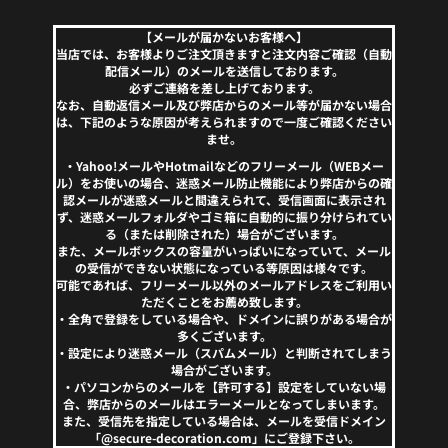
【メールが届かないお客様へ】
当店では、お客様よりご注文頂きますと注文内容ご確認（自動
配信メール）のメールを送信しております。
必ずご連絡を差し上げております。
なお、自動返信メール及び弊店からのメール等が届かない場合
は、下記のような原因が考えられますので一度ご確認ください
ませ。
・Yahoo!メールやHotmailなどのフリーメール（WEBメー
ル）をお使いの場合、迷惑メール防止機能により弊店からの確
認メールが迷惑メールと間違えられて、受信画面に表示され
ず、迷惑メールフォルダやゴミ箱に自動的に振り分けられてい
る（または削除された）場合がございます。
また、メールボックスの容量がいっぱいになっていて、メール
の受信ができない状態になっている等原因は様々です。
可能であれば、フリーメール以外のメールアドレスをご利用い
ただくことをお薦め致します。
・全角で登録をしている場合や、ドメインに誤りがある場合が
多くございます。
・設定により迷惑メール（スパムメール）と判断されてしまう
場合がございます。
・パソコンからのメールを【許可する】設定をしていない場
合、弊店からのメールはエラーメールとなってしまいます。
また、受信先を指定している場合は、メールを受信ドメイン
「@secure-decoration.com」にご登録下さい。