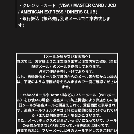
・クレジットカード（VISA / MASTER CARD / JCB
/ AMERICAN EXPRESS / DINERS CLUB）
・銀行振込（振込先は別途メールでご案内致しま
す）
【メールが届かないお客様へ】
当店では、お客様よりご注文頂きますと注文内容ご確認（自動
配信メール）のメールを送信しております。
必ずご連絡を差し上げております。
なお、自動返信メール及び弊店からのメール等が届かない場合
は、下記のような原因が考えられますので一度ご確認ください
ませ。
・Yahoo!メールやHotmailなどのフリーメール（WEBメー
ル）をお使いの場合、迷惑メール防止機能により弊店からの確
認メールが迷惑メールと間違えられて、受信画面に表示され
ず、迷惑メールフォルダやゴミ箱に自動的に振り分けられてい
る（または削除された）場合がございます。
また、メールボックスの容量がいっぱいになっていて、メール
の受信ができない状態になっている等原因は様々です。
可能であれば、フリーメール以外のメールアドレスをご利用い