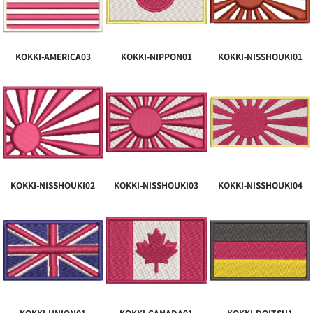
KOKKI-AMERICA03
KOKKI-NIPPON01
KOKKI-NISSHOUKI01
KOKKI-NISSHOUKI02
KOKKI-NISSHOUKI03
KOKKI-NISSHOUKI04
KOKKI-UNION01
KOKKI-CANADA01
KOKKI-DOITSU1