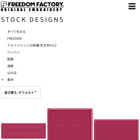
デフォルト
新着順
STOCK DESIGNS
評価が多い順
名前
すべてをみる
FREEDOM
アルファベット3D刺繍 花文字A A-Z
ワッペン
国旗
湘南
父の日
素材
並び替え: デフォルト