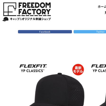
【帽子】刺繍価格について
法人・企業向け商品特集
商品紹介・新着情報
バッグやTシャツにも刺繍可能
オリジナル刺繍をオーダー
FREEDOM
ホーム
新着おすすめ商品
ホー
アルファベット3D刺繍 花文字A A-Z
【アパレル】刺繍価格について
イベント・販促向け商品特集
刺繍・デザインの知識
商品一覧から選ぶ
文字でデザインする場合
59FIFTYとは?
セール
お客様のデザインをアップロードする場合
学校・部活向け商品特集
刺繍ミシン・設備紹介
ユーポン/フレックスフィットとは
NEW ERA BLANK CAP(ニューエラ 無地キャップ）
商品一覧から選ぶ
送料について
ワッペン
地域・公共団体向け商品特集
店舗オリジナルデザインを使用する場合
お持ち込み商品について
ご利用ガイド・注文方法
47BLAND-BLANK CAP(フォーティセブン 無地キャップ）
ブランドから選ぶ
国旗
NEW ERA特集
FLEXFIT/YUPOONG（フレックスフィット/ユーポン 無地キャップ）
ネットで購入した方で再注文したい方へ
オリジナル刺繍製作事例
帽子のメンテナンス他
ユナイテッドアスレ取り扱い開始!
オーダー方法
湘南
Facebook
Twitter
オリジナル刺繍価格参考事例
キャラクターワッペン販売中!
Q&A 質問と回答参考事例
オーダー方法
父の日
その他ブランドブランク無地キャップ
オリジナルワッペンデザインを制作いたします!
刺繍価格送料について
イベント向け低価格商品ミニマム10個以上の発注
ショップにお任せの方
素材
店舗で購入の方で初めてネット注文する方へ
刺繍価格送料について
アパレル・バッグブランド
見積りのご依頼
アパレルスタイル形状
湘南MALLフィル店舗案内
バッグ
セール＆おすすめ特集
アクセサリー
セール＆おすすめ特集
NEW ERA ニューエラライセンス
ブログ一覧
47BLAND-MLB(フォーティセブン MLB）
ブログ一覧
MLB メジャーリーグチーム
お問い合わせ
NBA バスケットボールチーム
店舗オリジナルデザイン
その他ライセンスキャップ
店舗オリジナルデザイン
ブランクキャップ無地キャップ