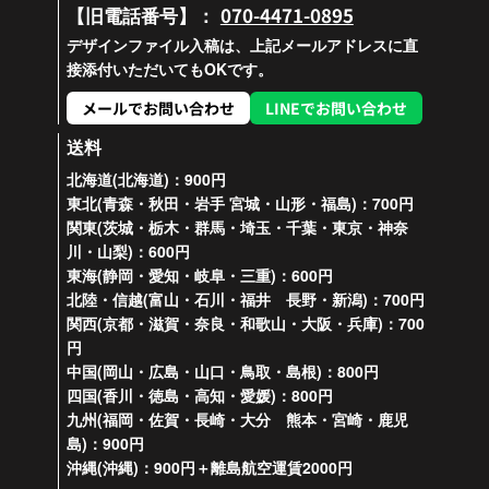
070-4471-0895
【旧電話番号】：
デザインファイル入稿は、上記メールアドレスに直
接添付いただいてもOKです。
メールでお問い合わせ
LINEでお問い合わせ
送料
北海道(北海道)：900円
東北(青森・秋田・岩手 宮城・山形・福島)：700円
関東(茨城・栃木・群馬・埼玉・千葉・東京・神奈
川・山梨)：600円
東海(静岡・愛知・岐阜・三重)：600円
北陸・信越(富山・石川・福井 長野・新潟)：700円
関西(京都・滋賀・奈良・和歌山・大阪・兵庫)：700
円
中国(岡山・広島・山口・鳥取・島根)：800円
四国(香川・徳島・高知・愛媛)：800円
九州(福岡・佐賀・長崎・大分 熊本・宮崎・鹿児
島)：900円
沖縄(沖縄)：900円＋離島航空運賃2000円