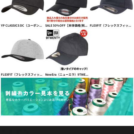
YP CLASSICS DC（ユーポンダッドキャップ） PEACHED COTTON TWILL ピーチコットンダッドキャップ【本体価格(税抜)￥3,390】
SALE 50%OFF【本体価格(税抜)￥3390→￥1695】FLEXFIT（フレックスフィット）COTTON TWILL DAD CAP 【本体価格(税抜)￥3,390】
FLEXFIT（フレックスフィット） GARMENT WASHED COTTON CAP ガーメントウォッシュ【本体価格(税抜)￥3,390】
FLEXFIT（フレックスフィット）ヨーロッパ限定 ダブルジャージー Double Jersey【本体価格(税抜)￥3,390】
NewEra（ニューエラ）9TWENTY Adjustable low cap【本体価格(税抜)￥4,990】
商品検索