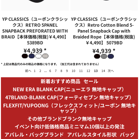
YP CLASSICS（ユーポンクラシッ
YP CLASSICS（ユーポンクラシッ
クス）RETRO 5PANEL
クス）Retro Cotton Blend 5-
SNAPBACK PREFORATED WITH
Panel Snapback Cap with
BRAID【本体価格(税抜)￥4,490】
Braided Rope【本体価格(税抜)
5389BD
￥4,490】
5079BD
¥4,939
*
¥4,939
*
* 上記は商品代のみの税込の価格になります。（加工代は含まれておりません）
前へ
1
2
...
6
7
8
9
10
11
12
13
14
次へ
新着おすすめ商品
セール
NEW ERA BLANK CAP(ニューエラ 無地キャップ）
47BLAND-BLANK CAP(フォーティセブン 無地キャップ）
FLEXFIT/YUPOONG（フレックスフィット/ユーポン 無地キ
ャップ）
その他ブランドブランク無地キャップ
イベント向け低価格商品ミニマム10個以上の発注
アパレル・バッグブランド
アパレルスタイル形状
バッグ