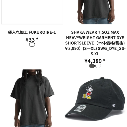
袋入れ加工
FUKUROIRE-1
SHAKA WEAR 7.5OZ MAX
HEAVYWEIGHT GARMENT DYE
¥33
*
SHORTSLEEVE【本体価格(税抜)
￥3,990】(S～XL)
SWG_DYE_SS-
S-XL
¥4,389
*