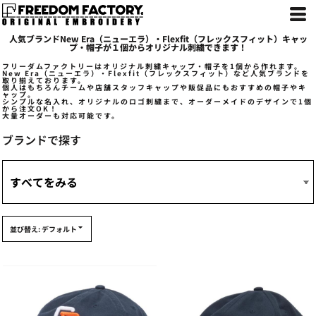
デフォルト
価格：安い順
人気ブランドNew Era（ニューエラ）・Flexfit（フレックスフィット）キャッ
価格：高い順
プ・帽子が１個からオリジナル刺繍できます！
新着順
フリーダムファクトリーはオリジナル刺繍キャップ・帽子を1個から作れます。
New Era（ニューエラ）・Flexfit（フレックスフィット）など人気ブランドを
取り揃えております。
個人はもちろんチームや店舗スタッフキャップや販促品にもおすすめの帽子やキ
ャップ。
シンプルな名入れ、オリジナルのロゴ刺繍まで、オーダーメイドのデザインで1個
から注文OK！
大量オーダーも対応可能です。
ブランドで探す
並び替え: デフォルト