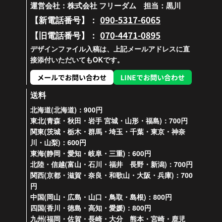
運営会社：株式会社 フリーダム 担当：黒川
090-5317-6065
【新電話番号】：
070-4471-0895
【旧電話番号】：
デザインファイル入稿は、上記メールアドレスに直
接添付いただいてもOKです。
メールでお問い合わせ
LINEでお問い合わせ
送料
北海道(北海道)：900円
東北(青森・秋田・岩手 宮城・山形・福島)：700円
関東(茨城・栃木・群馬・埼玉・千葉・東京・神奈
川・山梨)：600円
東海(静岡・愛知・岐阜・三重)：600円
北陸・信越(富山・石川・福井 長野・新潟)：700円
関西(京都・滋賀・奈良・和歌山・大阪・兵庫)：700
円
中国(岡山・広島・山口・鳥取・島根)：800円
四国(香川・徳島・高知・愛媛)：800円
九州(福岡・佐賀・長崎・大分 熊本・宮崎・鹿児